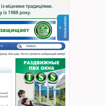
Личный кабинет
РТІ
 Двері. Фасади. Легко зробити найкращий вибір!
енней
вянный
рии:
()