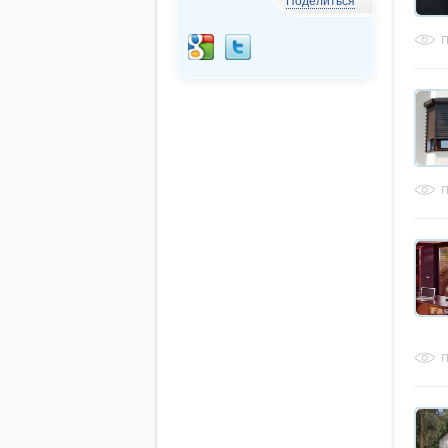
Поделиться
П
П
П