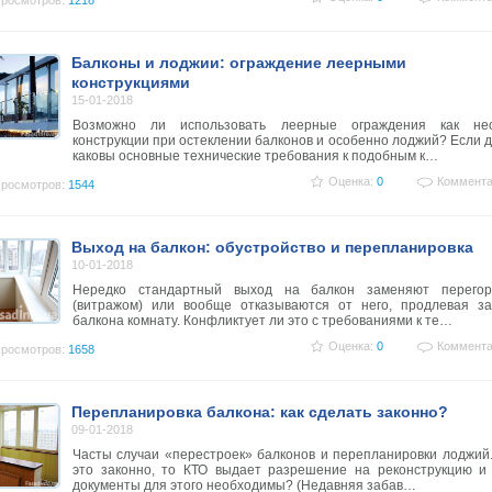
росмотров:
1218
Балконы и лоджии: ограждение леерными
конструкциями
15-01-2018
Возможно ли использовать леерные ограждения как не
конструкции при остеклении балконов и особенно лоджий? Если д
каковы основные технические требования к подобным к…
Оценка:
0
Коммента
росмотров:
1544
Выход на балкон: обустройство и перепланировка
10-01-2018
Нередко стандартный выход на балкон заменяют перегор
(витражом) или вообще отказываются от него, продлевая за
балкона комнату. Конфликтует ли это с требованиями к те…
Оценка:
0
Коммента
росмотров:
1658
Перепланировка балкона: как сделать законно?
09-01-2018
Часты случаи «перестроек» балконов и перепланировки лоджий
это законно, то КТО выдает разрешение на реконструкцию и 
документы для этого необходимы? (Недавняя забав…