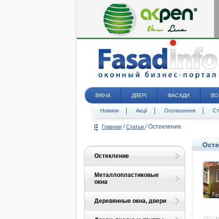
ВІКНА
ДВЕРІ
ФАСАДИ
ВО
Новини
Акції
Оголошення
Ст
/
/
Остекление
Главная
Статьи
Осте
Остекление
Металлопластиковые
окна
Деревянные окна, двери