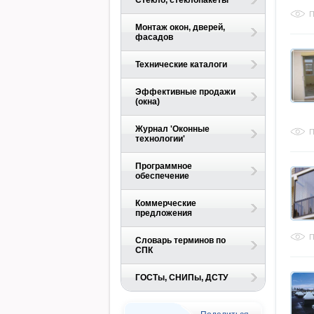
Стекло, стеклопакеты
П
Монтаж окон, дверей,
фасадов
Технические каталоги
Эффективные продажи
(окна)
Журнал 'Оконные
П
технологии'
Программное
обеспечение
Коммерческие
предложения
П
Словарь терминов по
СПК
ГОСТы, СНИПы, ДСТУ