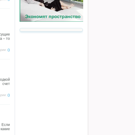
сущие
а – то
рии:
()
одкой
 счет
рии:
()
. Если
какие