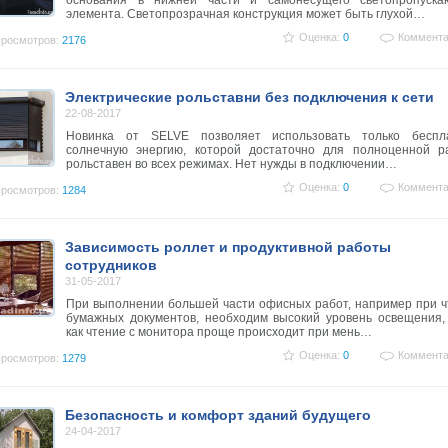
основания в нижней части и самонесущего светопропуска
элемента. Светопрозрачная конструкция может быть глухой…
Оценка:
0
Коммента
росмотров:
2176
Электрические рольставни без подключения к сети
22-08-2017
Новинка от SELVE позволяет использовать только беспл
солнечную энергию, которой достаточно для полноценной р
рольставен во всех режимах. Нет нужды в подключении…
Оценка:
0
Коммента
росмотров:
1284
Зависимость роллет и продуктивной работы
сотрудников
31-05-2017
При выполнении большей части офисных работ, например при 
бумажных документов, необходим высокий уровень освещения,
как чтение с монитора проще происходит при мень…
Оценка:
0
Коммента
росмотров:
1279
Безопасность и комфорт зданий будущего
24-04-2017