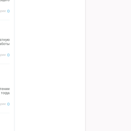
ющего
рии:
()
атную
аботы
рии:
()
чтении
 тогда
рии:
()