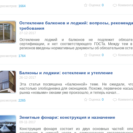
Оценка:
0
Коммента
росмотров:
1664
Остекление балконов и лоджий: вопросы, рекоменд
требования
27-12-2017
Остекление лоджий и балконов не подлежит обязате
сертификации, и нет соответствующего ГОСТа. Между тем в
регионов введены нормативные документы об обязательном ост
Оценка:
0
Коммента
росмотров:
1764
Балконы и лоджии: остекление и утепление
26-12-2017
Эта статья посвящена «балконной» теме. Не ожидали, чт
настолько злободневна для оконщиков. Похоже, первичное нас
рынка «новыми» окнами уже произошло, и теперь начал…
Оценка:
0
Коммента
росмотров:
2265
Зенитные фонари: конструкция и назначение
09-11-2017
Конструкция фонаря состоит из двух основных частей: опо