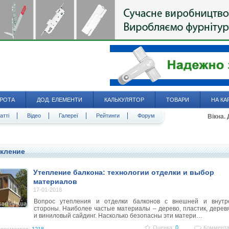
РОТА
ДОД. ЕЛЕМЕНТИ
КАЛЬКУЛЯТОР
ТОВАРИ
НА КА
атті
Відео
Галереї
Рейтинги
Форум
Вікна.
кление
Утепление балкона: технологии отделки и выбор
материалов
17-01-2018
Вопрос утепления и отделки балконов с внешней и внутр
стороны. Наиболее частые материалы – дерево, пластик, дере
и виниловый сайдинг. Насколько безопасны эти матери…
Оценка:
0
Коммента