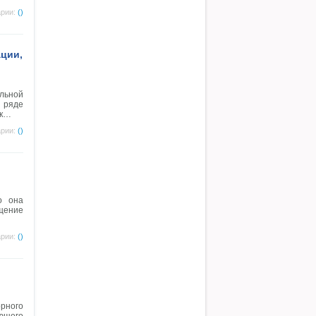
рии:
()
ации,
льной
 ряде
ек…
рии:
()
о она
ыщение
рии:
()
рного