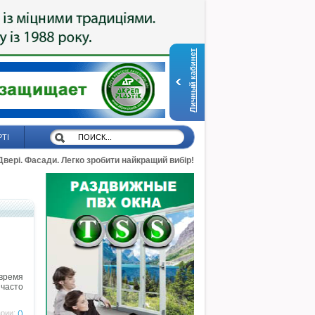
Личный кабинет
РТІ
 Двері. Фасади. Легко зробити найкращий вибір!
время
 часто
рии:
()