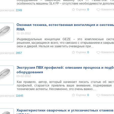
оборудование – сварочную машину SL4 FF Fast&Forte. Гл
особенность машины SL4 FF – отсутствие необходимости допол
Оценка:
0
Коммента
росмотров:
2249
Оконная техника, естественная вентиляция и систем
RWA
31-10-2012
Индивидуальные концепции GEZE – это комплексные сист
решения, касающиеся всего, что связано с открыванием и закры
окон и дверей. Нельзя не заметить очевидные при…
Оценка:
0
Коммента
росмотров:
2857
Экструзия ПВХ профилей: описание процесса и под
оборудования
03-02-2012
Как правило, автор, который начинает писать статью об экс
профилей, старается привлечь ваше внимание, подчеркивая 
технические аспекты. Несомненно, это очень важно.…
Оценка:
0
Коммента
росмотров:
11645
Характеристики сварочных и углозачистных станков