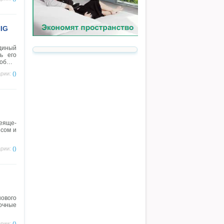
IG
иный
ь его
 об…
рии:
()
еяще-
йсом и
рии:
()
ового
точные
рии:
()