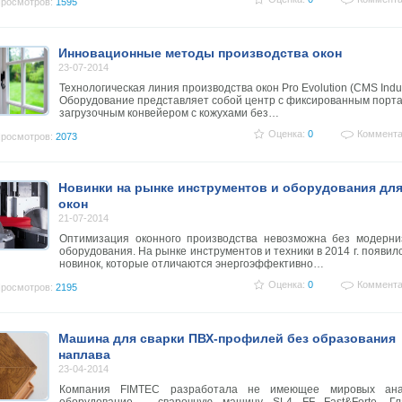
росмотров:
1595
Инновационные методы производства окон
23-07-2014
Технологическая линия производства окон Pro Evolution (CMS Indus
Оборудование представляет собой центр с фиксированным порт
загрузочным конвейером с кожухами без…
Оценка:
0
Коммента
росмотров:
2073
Новинки на рынке инструментов и оборудования дл
окон
21-07-2014
Оптимизация оконного производства невозможна без модерни
оборудования. На рынке инструментов и техники в 2014 г. появил
новинок, которые отличаются энергоэффективно…
Оценка:
0
Коммента
росмотров:
2195
Машина для сварки ПВХ-профилей без образования
наплава
23-04-2014
Компания FIMTEC разработала не имеющее мировых ана