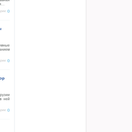
авная
ни…
рии:
()
ы
емные
ванием
рии:
()
бор
трузии
в ней
рии:
()