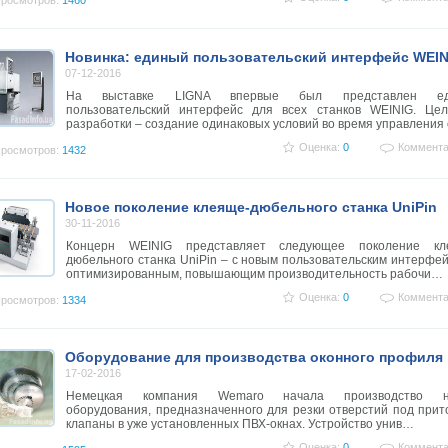
росмотров:
1460
Новинка: единый пользовательский интерфейс WEIN
07-12-2016
На выставке LIGNA впервые был представлен ед
пользовательский интерфейс для всех станков WEINIG. Цел
разработки – создание одинаковых условий во время управления
Оценка:
0
Коммента
росмотров:
1432
Новое поколение клеяще-дюбельного станка UniPin
30-11-2016
Концерн WEINIG представляет следующее поколение кл
дюбельного станка UniPin – с новым пользовательским интерфе
оптимизированным, повышающим производительность рабочи…
Оценка:
0
Коммента
росмотров:
1334
Оборудование для производства оконного профиля
17-02-2016
Немецкая компания Wemaro начала производство н
оборудования, предназначенного для резки отверстий под при
клапаны в уже установленных ПВХ-окнах. Устройство унив…
Оценка:
0
Коммента