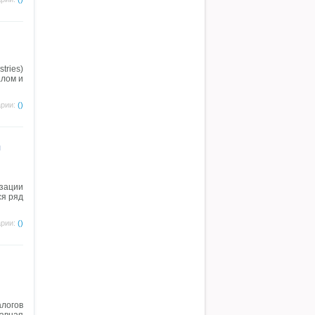
tries)
алом и
рии:
()
я
зации
ся ряд
рии:
()
логов