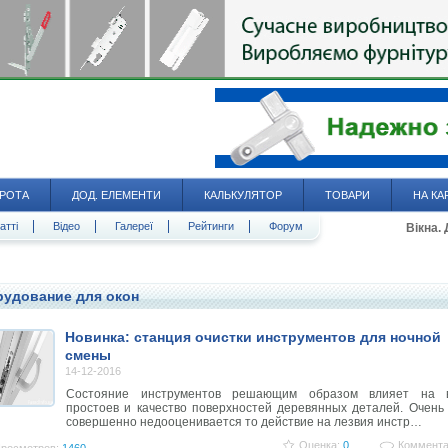
РОТА
ДОД. ЕЛЕМЕНТИ
КАЛЬКУЛЯТОР
ТОВАРИ
НА КА
атті
Відео
Галереї
Рейтинги
Форум
Вікна.
удование для окон
Новинка: станция очистки инструментов для ночной
смены
14-12-2016
Состояние инструментов решающим образом влияет на 
простоев и качество поверхностей деревянных деталей. Очень
совершенно недооценивается то действие на лезвия инстр…
Оценка:
0
Коммента