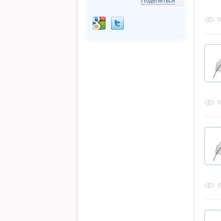
Поделиться
П
П
П