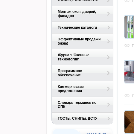
Стекло, стеклопакеты
П
Монтаж окон, дверей,
фасадов
Технические каталоги
Эффективные продажи
(окна)
П
Журнал 'Оконные
технологии'
Программное
обеспечение
Коммерческие
предложения
П
Словарь терминов по
СПК
ГОСТы, СНИПы, ДСТУ