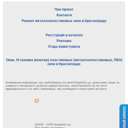
Про проект
Контакти
Ремонт металлопластиковых окон в Краснограде
Реєстрація в каталозі
Реклама
Угода користувача
Окна. Установка (монтаж) пластиковых (металлопластиковых, ПВХ)
окон в Краснограде
Копіювання інформації, що опублікована на www.Fasadinfo.ua, допустиме лише за
наявності письмового дозволу адміністратора. www.Fasadinfo.ua не несе
відповідальності за зміст інформації, яку розміщують користувачі ресурсу.
Личный кабинет
©2005 - 2026 fasadinfo.ua
Все права защищены