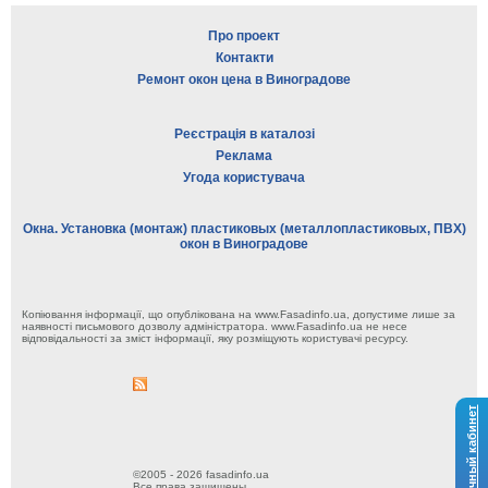
Про проект
Контакти
Ремонт окон цена в Виноградове
Реєстрація в каталозі
Реклама
Угода користувача
Окна. Установка (монтаж) пластиковых (металлопластиковых, ПВХ)
окон в Виноградове
Копіювання інформації, що опублікована на www.Fasadinfo.ua, допустиме лише за
наявності письмового дозволу адміністратора. www.Fasadinfo.ua не несе
відповідальності за зміст інформації, яку розміщують користувачі ресурсу.
Личный кабинет
©2005 - 2026 fasadinfo.ua
Все права защищены