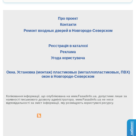
Про проект
Контакти
Ремонт входных дверей в Новгороде-Северском
Реєстрація в каталозі
Реклама
Угода користувача
Окна. Установка (монтаж) пластиковых (металлопластиковых, ПВХ)
окон в Новгороде-Северском
Копіювання інформації, що опублікована на www.Fasadinfo.ua, допустиме лише за
наявності письмового дозволу адміністратора. www.Fasadinfo.ua не несе
відповідальності за зміст інформації, яку розміщують користувачі ресурсу.
Личный кабинет