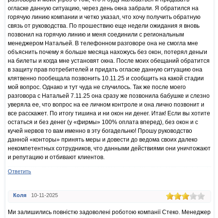
огласке данную ситуацию, через день окна забрали. Я обратился на
горячую линию компании и четко указал, что хочу получить обратную
связь от руководства. По прошествию еще недели ожидания я вновь
позвонил на горячую линию и меня соединили с региональным
менеджером Натальей. В телефонном разговоре она не смогла мне
объяснить почему я больше месяца нахожусь без окон, потерял деньги
на билеты и когда мне установят окна. После моих обещаний обратится
в защиту прав потребителей и придать огласке данную ситуацию она
клятвенно пообещала позвонить 10.11.25 и сообщить на какой стадии
мой вопрос. Однако и тут чуда не случилось. Так же после моего
разговора с Натальей 7.11.25 она сразу же позвонила бабушке и слезно
уверяла ее, что вопрос на ее личном контроле и она лично позвонит и
все расскажет. По итогу тишина и ни окон ни денег. Итак! Если вы хотите
остаться и без денег (у «фирмы» 100% оплата вперед), без окон и с
кучей нервов то вам именно в эту богадельню! Прошу руководство
данной «конторы» принять меры и довести до ведома своих далеко
некомпетентных сотрудников, что данными действиями они уничтожают
и репутацию и отбивают клиентов.
Ответить
Коля
10-11-2025
Ми залишились повністю задоволені роботою компанії Стеко. Менеджер