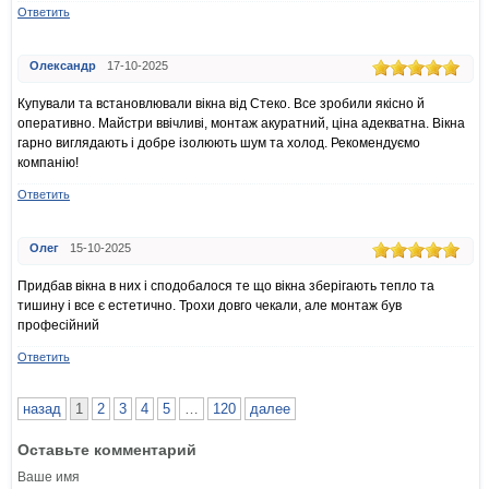
Ответить
Олександр
17-10-2025
Купували та встановлювали вікна від Стеко. Все зробили якісно й
оперативно. Майстри ввічливі, монтаж акуратний, ціна адекватна. Вікна
гарно виглядають і добре ізолюють шум та холод. Рекомендуємо
компанію!
Ответить
Олег
15-10-2025
Придбав вікна в них і сподобалося те що вікна зберігають тепло та
тишину і все є естетично. Трохи довго чекали, але монтаж був
професійний
Ответить
назад
1
2
3
4
5
…
120
далее
Оставьте комментарий
Ваше имя