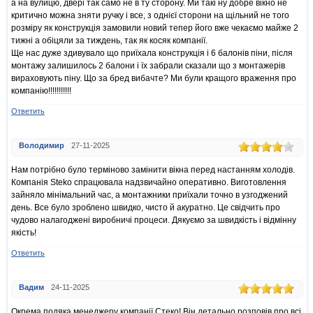
а на вулицю, двері так само не в ту сторону. Ми такі ну добре вікно не
критично можна зняти ручку і все, з однієї сторони на щільний не того
розміру як конструкція замовили новий тепер його вже чекаємо майже 2
тижні а обіцяли за тиждень, так як косяк компанії.
Ще нас дуже здивувало що приїхала конструкція і 6 балонів піни, після
монтажу залишилось 2 балони і їх забрали сказали що з монтажерів
вираховують піну. Що за бред вибачте? Ми були кращого враження про
компанію!!!!!!!!!!!
Ответить
Володимир
27-11-2025
Нам потрібно було терміново замінити вікна перед настанням холодів.
Компанія Steko спрацювала надзвичайно оперативно. Виготовлення
зайняло мінімальний час, а монтажники приїхали точно в узгоджений
день. Все було зроблено швидко, чисто й акуратно. Це свідчить про
чудово налагоджені виробничі процеси. Дякуємо за швидкість і відмінну
якість!
Ответить
Вадим
24-11-2025
Окрема подяка менеджеру компанії Стеко! Він детально розповів про всі