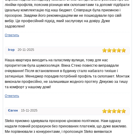
лінійки профілів, пояснив різницю між склопакетами та допоміг підібрати
ідеальну комплектацію під наш бюджет. Співпраця була приємною і
прозорою. Завдяки його рекомендаціям ми не пошкодували про свій
вибір. Це професійний підхід, який заслуговує на довіру. Дуже
задоволені!
Ответить
Ігор
20-11-2025
Наша квартира виходить на галасливу вулицю, тому для нас
пріоритетом була шумоізоляція. Вікна Стеко повністю виправдали
очікування! Після встановлення в будинку стало набагато тихіше і
затишніше. Менеджер порадив потрібний профіль та склопакет. Монтаж
виконали професійно, не залишивши жодного протягу. Дякуємо за тишу
та комфорт у нашому домі!
Ответить
Євген
15-11-2025
Steko приємно здивувала прозорою ціновою політикою. Нам одразу
надали повний розрахунок без прихованих платежів, що дуже важливо.
Ми порівнювали з конкурентами, і пропозиція Steko виявилася