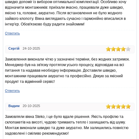
швидко допоміг із вибором оптимальної комплектації. Особливо хочу
відзначити монтажників: приїхали вчасно, працювали дуже швидко,
якісно та, головне, акуратно. Після встановлення не було жодного
зайвого клопоту. Вікна виглядають сучасно і гармонійно вписалися в
інтер'єр. Обов'язково буду радити знайомим!
Ответить
Сергій
24-10-2025
Замовлення виконали чітко у зазначені терміни, без жодних затримок.
Менеджер був на зв'язку протягом усього процесу, відповідав на всі
питання та надавав необхідну інформацію. Доставили швидко,
монтажники працювали акуратно та професійно. Дякую за якісний
продукт та відмінний сервіс!
Ответить
Вадим
20-10-2025
Замовляли вікна Steko, і це було вдале рішення. Якість профілю та
склопакетів на висоті, чудово тримають тепло і захищають від шуму.
Монтаж виконали швидко та дуже акуратно. Ми залишились повністю
задоволені і сміливо рекомендуємо!