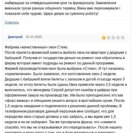
найкращою за співвідношенням ціни та функціоналу. Замовлення
виконали трохи раніше обіцяного терміну. Вікна вже перезимували і
показали себе чудово. Щиро дякую за сумлінну роботу!
Ответить
Дмитрий
10-11-2025
Фабрика «качественных» окон Стеко.
После прилета вражеской ракеты выбило окна на квартире у дедушки с
бабушкой. Получив от государства деньги на ремонт они обратились в
фирму которая имеет подряды на ремонт по данной программе.
Фирмой производителем окон была выбрана «Стеко». И тут начались
«приключения». Было заявлено, что изготовление окон 2 недели.
Дедушка с бабушкой взяли билеты с запасом и датой отъезда через 3
недели, по итогу билеты были сданы.Окна привезли через 2,5 недели и
выяснилось, что менеджер Сергей допустил ошибку в цифрах при
оформлении заказа на производство. Им было преподнесено это как
«форс-мажор» и обещание решить вопрос в кратчайшие сроки. После
1,5 недель ожидания я подключился к решению данной проблемы. В
телефонном разговоре данный персонаж мне сообщил, что для
переделки окон старые должны у нас забрать, а мы ждем уже 1,5
недели и их не забирают. Так же прозвучала фраза, что «скажите
спасибо, что мы не отказываемся это переделывать». После нашего
разговора и моих угроз о том, что я буду жаловаться и придавать