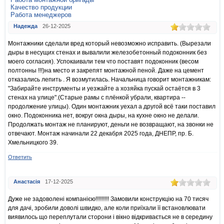
Качество продукции
Работа менеджеров
Надежда
26-12-2025
Монтажники сделали вред который невозможно исправить. (Вырезали
дыры в несущих стенах и вывалили железобетонный подоконник без
моего согласия). Успокаивали тем что поставят подоконник (весом
полтонны !!!)на место и закрепят монтажной пеной. Даже на цемент
отказались лепить . Я возмутилась. Начальница говорит монтажникам:
"Забирайте инструменты и уезжайте а хозяйка пускай остаётся в 3
стенах на улице".(Старые рамы с плёнкой убрали, квартира --
продолжение улицы). Один монтажник уехал а другой всё таки поставил
окно. Подоконника нет, вокруг окна дыры, на кухне окно не делали.
Продолжать монтаж не планируют, деньги не возвращают, на звонки не
отвечают. Монтаж начинали 22 декабря 2025 года, ДНЕПР, пр. Б.
Хмельницкого 39.
Ответить
Анастасія
17-12-2025
Дуже не задоволені компанією!!!!!!!!! Замовили конструкцію на 70 тисяч
для дачі, зробили доволі швидко, але коли приїхали її встановлювати
виявилось що переплутали сторони і вікно відкривається не в середину