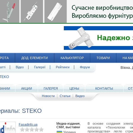
РОТА
ДОД. ЕЛЕМЕНТИ
КАЛЬКУЛЯТОР
ТОВАРИ
НА КА
атті
Відео
Галереї
Рейтинги
Форум
Вікна.
TEKO
ПАНИИ
АКЦИИ
ГАЛЕРЕЯ
ЦЕНЫ
КОНТАКТЫ
ОТ
Новости
Статьи
Видео
ериалы: STEKO
Медиа-издания,
В основе создания электр
Fasadinfo.ua
СМИ, выставки
каталога «Технологии ок
производства» легло стре
Украина