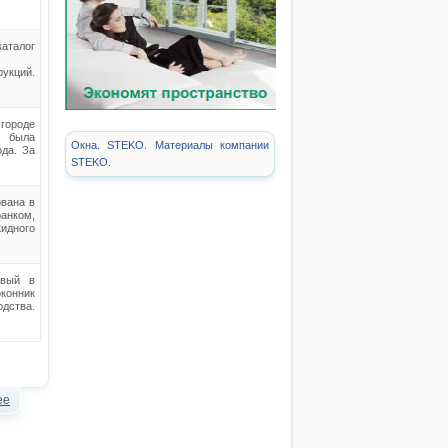
аталог
укций.
городе
 была
Окна. STEKO. Материалы компании
ода. За
STEKO.
вана в
анком,
кидного
рвый в
конник
дства.
ее