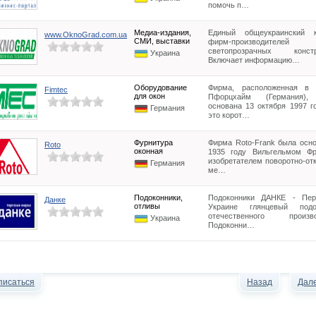
помочь п…
Медиа-издания,
Единый общеукраинский к
www.OknoGrad.com.ua
СМИ, выставки
фирм-производителей
светопрозрачных констр
Украина
Включает информацию…
Оборудование
Фирма, расположенная в 
Fimtec
для окон
Пфорцхайм (Германия),
основана 13 октября 1997 г
Германия
это корот…
Фурнитура
Фирма Roto-Frank была осно
Roto
оконная
1935 году Вильгельмом Фр
изобретателем поворотно-от
Германия
ме…
Подоконники,
Подоконники ДАНКЕ - Пе
Данке
отливы
Украине глянцевый подо
отечественного произво
Украина
Подоконни…
писаться
Назад
Дал