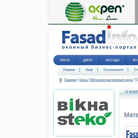
ВІКНА
ДВЕРІ
ФАСАДИ
ВО
Новини
Акції
Оголошення
Ст
/
/
/
S
Главная
Окна
Металлопластиковые окна
О КОМ
Мат