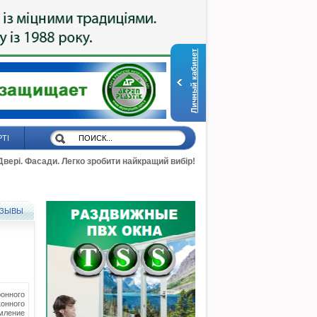
Личный кабинет
РТІ
 Двері. Фасади. Легко зробити найкращий вибір!
ЗЫВЫ
онного
онного
мление