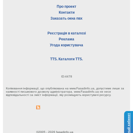
Про проект
Контакти
Заказать окна пвх
Реєстрація в каталозі
Реклама
Угода користувача
TTS. Каталоги TTS.
ID:4478
Копіювання інформації, що опублікована на www.Fasadinfo.ua, допустиме лише за
наявності письмового дозволу адміністратора. www.Fasadinfo.ua не несе
відповідальності за зміст інформації, яку розміщують користувачі ресурсу.
Личный кабинет
©2005 - 2026 fasadinfo.ua