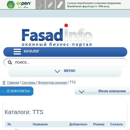
КАТАЛОГ
МЕНЮ
/
/
/
TTS
Главная
Системы
Фурнитура оконная
☰ КОНТАКТЫ
Меню компании
Каталоги: TTS
№
Название
Добавлено
Размер
Скачать