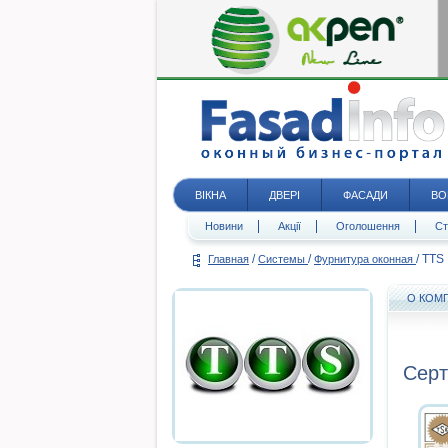
ВІКНА
ДВЕРІ
ФАСАДИ
ВО
Новини
Акції
Оголошення
Ст
/
/
/
TTS
Главная
Системы
Фурнитура оконная
О КОМ
Серт