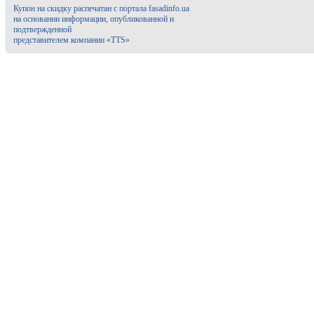
Купон на скидку распечатан с портала fasadinfo.ua
на основании информации, опубликованной и
подтвержденной
представителем компании «TTS»