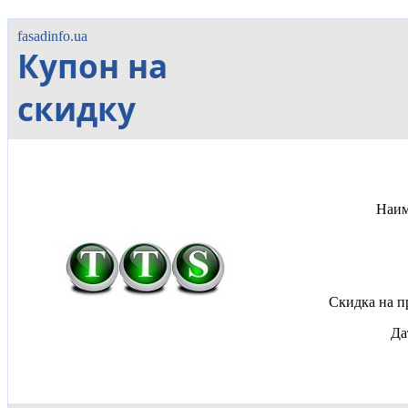
fasadinfo.ua
Купон на
скидку
Наим
Скидка на п
Да