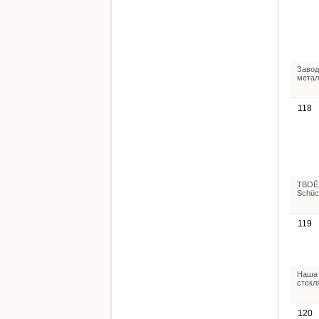
Завод
метал
118
ТВОЁ 
Schüc
119
Наша 
стекл
120