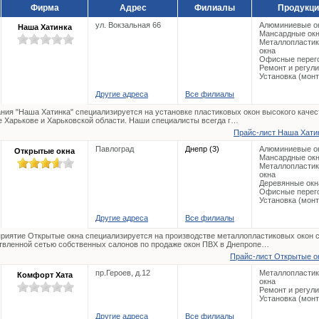
Фирма
Адрес
Филиалы
Продукци
ул. Вокзальная 66
Алюминиевые о
Наша Хатинка
Мансардные ок
Металлопласти
окна
Офисные перег
Ремонт и регул
Установка (мон
Другие адреса
Все филиалы
ния "Наша Хатинка" специализируется на установке пластиковых окон высокого качес
е Харькове и Харьковской области. Наши специалисты всегда г…
Прайс-лист Наша Хатин
Павлоград
Днепр (3)
Алюминиевые о
Открытые окна
Мансардные ок
Металлопласти
окна
Деревянные окн
Офисные перег
Установка (мон
Другие адреса
Все филиалы
риятие Открытые окна специализируется на производстве металлопластиковых окон 
твленной сетью собственных салонов по продаже окон ПВХ в Днепропе…
Прайс-лист Открытые ок
пр.Героев, д.12
Металлопласти
Комфорт Хата
окна
Ремонт и регул
Установка (мон
Другие адреса
Все филиалы