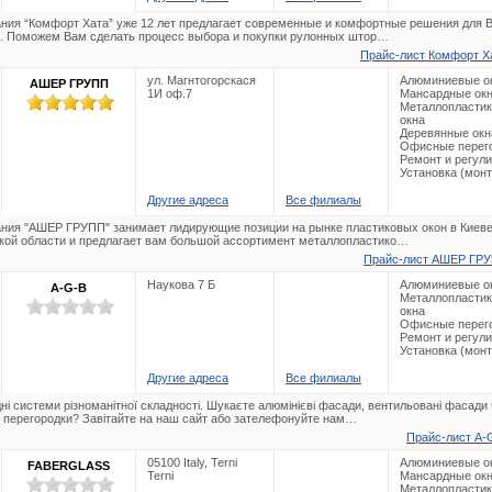
ния “Комфорт Хата” уже 12 лет предлагает современные и комфортные решения для 
. Поможем Вам сделать процесс выбора и покупки рулонных штор…
Прайс-лист Комфорт Ха
ул. Магнтогорскася
Алюминиевые о
АШЕР ГРУПП
1И оф.7
Мансардные ок
Металлопласти
окна
Деревянные окн
Офисные перег
Ремонт и регул
Установка (мон
Другие адреса
Все филиалы
ния "АШЕР ГРУПП" занимает лидирующие позиции на рынке пластиковых окон в Киеве
кой области и предлагает вам большой ассортимент металлопластико…
Прайс-лист АШЕР ГРУ
Наукова 7 Б
Алюминиевые о
A-G-B
Металлопласти
окна
Офисные перег
Ремонт и регул
Установка (мон
Другие адреса
Все филиалы
ні системи різноманітної складності. Шукаєте алюмінієві фасади, вентильовані фасади
і перегородки? Завітайте на наш сайт або зателефонуйте нам…
Прайс-лист A-G
05100 Italy, Terni
Алюминиевые о
FABERGLASS
Terni
Мансардные ок
Металлопласти