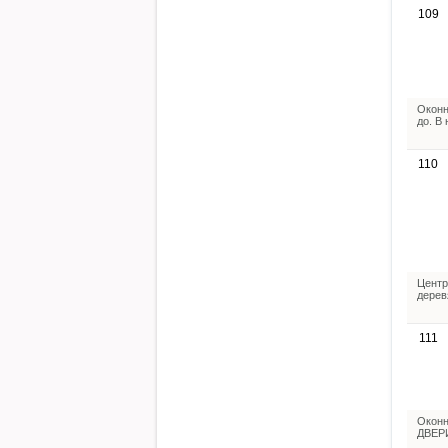
109
Оконн
до. В
110
Центр
дерев
111
Оконн
ДВЕРИ