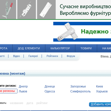
РОТА
ДОД. ЕЛЕМЕНТИ
КАЛЬКУЛЯТОР
ТОВАРИ
НА КА
атті
Відео
Галереї
Рейтинги
Форум
Вікна.
новка (монтаж)
те регион:
Днепр
Донецк
Запорожье
Киев
ие регионы
Львов
Одесса
Симферополь
Харьков
вать:
название
дата
рейтинг