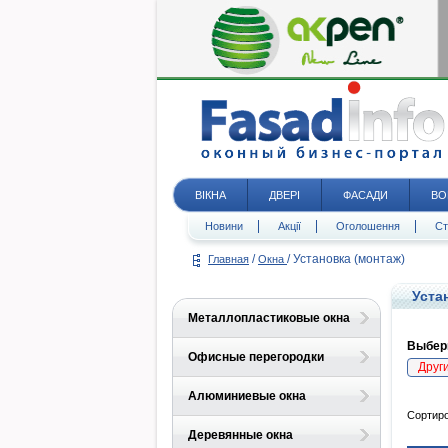
ВІКНА
ДВЕРІ
ФАСАДИ
ВО
Новини
Акції
Оголошення
Ст
/
/
Установка (монтаж)
Главная
Окна
Уста
Металлопластиковые окна
Выбери
Офисные перегородки
Друг
Алюминиевые окна
Сортиро
Деревянные окна