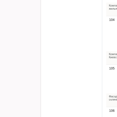
Компа
жилья
104
Компа
Киевс
105
Фасад
склян
106