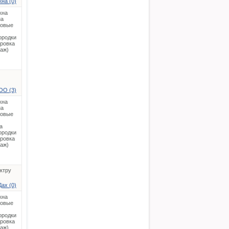
на (0)
кна
на
ковые
ородки
ировка
таж)
ОО (3)
кна
на
ковые
а
ородки
ировка
таж)
ектру
Дах (0)
кна
ковые
ородки
ировка
таж)