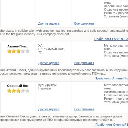
окна
Деревянные окн
Офисные перег
Ремонт и регул
Установка (мон
Другие адреса
Все филиалы
berglass, in collaboration with large companies, researches and sells second-hand machine
ic to the flat glass industry. Our company does not…
Прайс-лист FABERGLA
УЛ.
Металлопласти
Атлант-Пласт
ПЕРВОМАЙСКАЯ,
окна
72
Офисные перег
Установка (мон
Другие адреса
Все филиалы
ния Атлант-Пласт, один из крупнейших производителей мелопластиковых конструкций
сском регионе, предлагает вашему внимaнию широкий спектр ПВХ-пр…
Прайс-лист Атлант-Пла
бул. Дружды
Металлопласти
Оконный Век
Народов
окна
Алюминиевые о
Офисные перег
Ремонт и регул
Установка (мон
Другие адреса
Все филиалы
ния Оконный Век осуществляет остекление квартир, балконов и загородных домов
прозрачными конструкциями из ПВХ профилей ведущих производителей и л…
Прайс-лист Оконный В