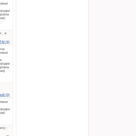
ковые
ородки
ировка
таж)
.. и
ТМ (6)
кна
ковые
а
ородки
ировка
таж)
ой (0)
ковые
ородки
таж)
юч) -