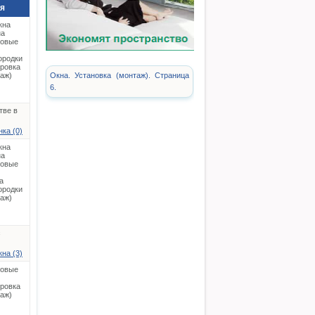
я
кна
на
ковые
ородки
ировка
таж)
Окна. Установка (монтаж). Страница
6.
тве в
ка (0)
кна
на
ковые
а
ородки
таж)
с
на (3)
ковые
ировка
таж)