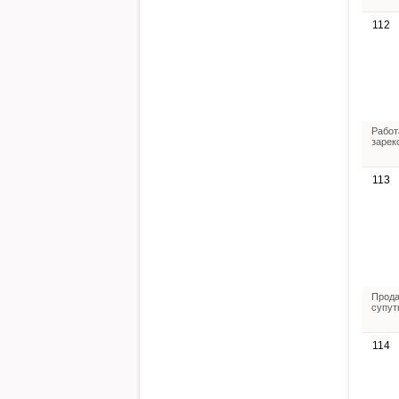
112
Работ
зарек
113
Прода
супут
114