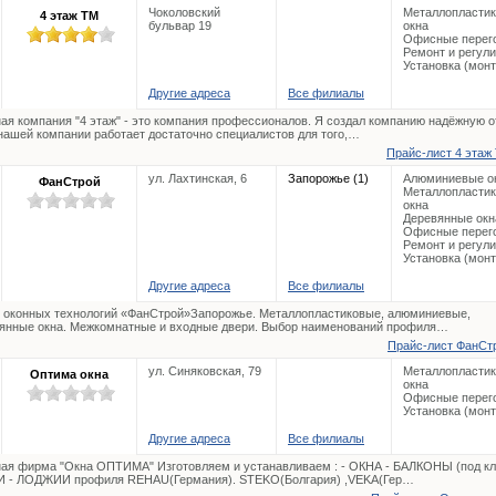
Чоколовский
Металлопласти
4 этаж ТМ
бульвар 19
окна
Офисные перег
Ремонт и регул
Установка (мон
Другие адреса
Все филиалы
ая компания "4 этаж" - это компания профессионалов. Я создал компанию надёжную от.
 нашей компании работает достаточно специалистов для того,…
Прайс-лист 4 этаж 
ул. Лахтинская, 6
Запорожье (1)
Алюминиевые о
ФанСтрой
Металлопласти
окна
Деревянные окн
Офисные перег
Ремонт и регул
Установка (мон
Другие адреса
Все филиалы
 оконных технологий «ФанСтрой»Запорожье. Металлопластиковые, алюминиевые,
янные окна. Межкомнатные и входные двери. Выбор наименований профиля…
Прайс-лист ФанСтр
ул. Синяковская, 79
Металлопласти
Оптима окна
окна
Офисные перег
Установка (мон
Другие адреса
Все филиалы
ая фирма "Окна ОПТИМА" Изготовляем и устанавливаем : - ОКНА - БАЛКОНЫ (под кл
 - ЛОДЖИИ профиля REHAU(Германия). STEKO(Болгария) ,VEKA(Гер…