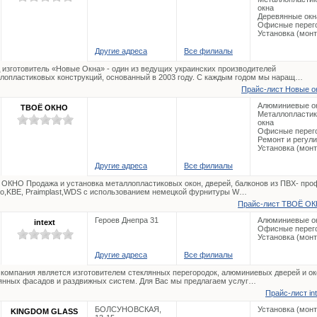
окна
Деревянные окн
Офисные перег
Установка (мон
Другие адреса
Все филиалы
 изготовитель «Новые Окна» - один из ведущих украинских производителей
лопластиковых конструкций, основанный в 2003 году. С каждым годом мы наращ…
Прайс-лист Новые ок
Алюминиевые о
ТВОЁ ОКНО
Металлопласти
окна
Офисные перег
Ремонт и регул
Установка (мон
Другие адреса
Все филиалы
ОКНО Продажа и установка металлопластиковых окон, дверей, балконов из ПВХ- про
o,KBE, Praimplast,WDS с использованием немецкой фурнитуры W…
Прайс-лист ТВОЁ ОК
Героев Днепра 31
Алюминиевые о
intext
Офисные перег
Установка (мон
Другие адреса
Все филиалы
компания является изготовителем стеклянных перегородок, алюминиевых дверей и ок
янных фасадов и раздвижных систем. Для Вас мы предлагаем услуг…
Прайс-лист int
БОЛСУНОВСКАЯ,
Установка (мон
KINGDOM GLASS