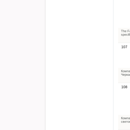
The Fa
specif
107
Компа
Черка
108
Компа
свето