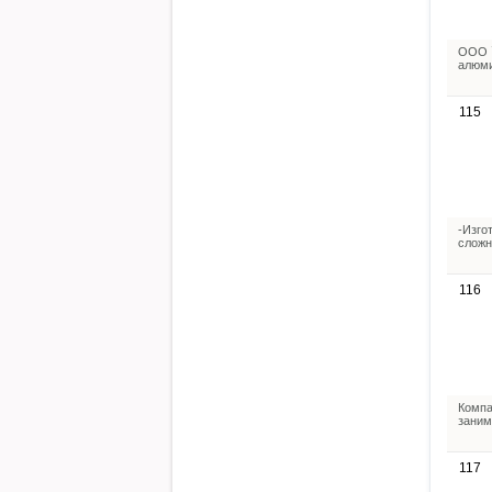
ООО `
алюми
115
-Изго
сложн
116
Компа
заним
117