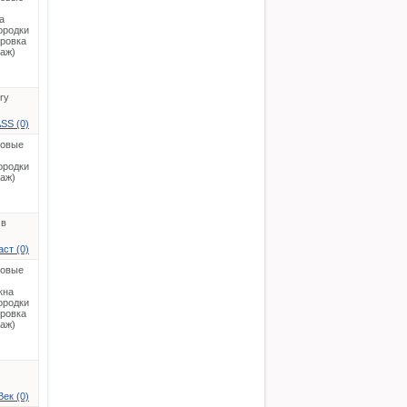
а
ородки
ировка
таж)
ry
SS (0)
ковые
ородки
таж)
 в
ст (0)
ковые
кна
ородки
ировка
таж)
ек (0)