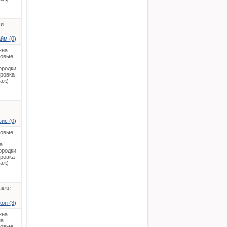
 и
йм (0)
кна
ковые
ородки
ировка
таж)
ис (0)
ковые
а
ородки
ировка
таж)
акже
он (3)
кна
на
ковые