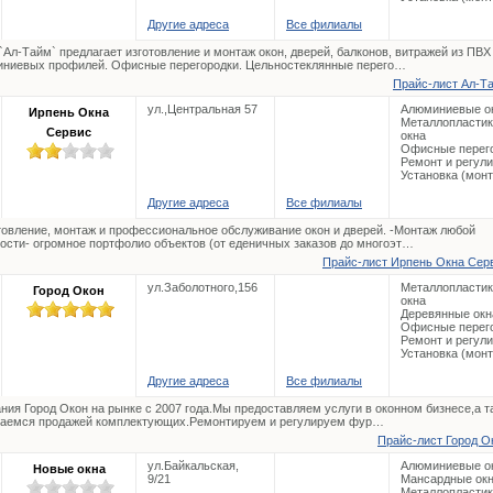
Другие адреса
Все филиалы
Ал-Тайм` предлагает изготовление и монтаж окон, дверей, балконов, витражей из ПВХ
ниевых профилей. Офисные перегородки. Цельностеклянные перего…
Прайс-лист Ал-Та
ул.,Центральная 57
Алюминиевые о
Ирпень Окна
Металлопласти
Сервис
окна
Офисные перег
Ремонт и регул
Установка (мон
Другие адреса
Все филиалы
товление, монтаж и профессиональное обслуживание окон и дверей. -Монтаж любой
ости- огромное портфолио объектов (от еденичных заказов до многоэт…
Прайс-лист Ирпень Окна Серв
ул.Заболотного,156
Металлопласти
Город Окон
окна
Деревянные окн
Офисные перег
Ремонт и регул
Установка (мон
Другие адреса
Все филиалы
ния Город Окон на рынке с 2007 года.Мы предоставляем услуги в оконном бизнесе,а т
аемся продажей комплектующих.Ремонтируем и регулируем фур…
Прайс-лист Город Ок
ул.Байкальская,
Алюминиевые о
Новые окна
9/21
Мансардные ок
Металлопласти