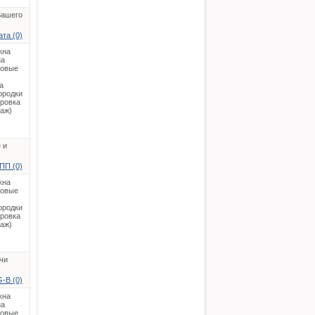
Вашего
та (0)
кна
на
ковые
а
ородки
ировка
таж)
 и
ПП (0)
кна
ковые
ородки
ировка
таж)
 чи
-B (0)
кна
на
ковые