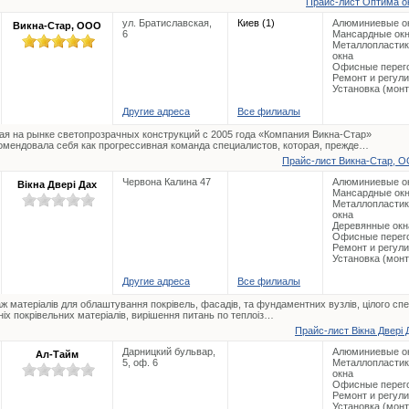
Прайс-лист Оптима ок
ул. Братиславская,
Киев (1)
Алюминиевые о
Викна-Стар, ООО
6
Мансардные ок
Металлопласти
окна
Офисные перег
Ремонт и регул
Установка (мон
Другие адреса
Все филиалы
ая на рынке светопрозрачных конструкций с 2005 года «Компания Викна-Стар»
омендовала себя как прогрессивная команда специалистов, которая, прежде…
Прайс-лист Викна-Стар, О
Червона Калина 47
Алюминиевые о
Вікна Двері Дах
Мансардные ок
Металлопласти
окна
Деревянные окн
Офисные перег
Ремонт и регул
Установка (мон
Другие адреса
Все филиалы
ж матеріалів для облаштування покрівель, фасадів, та фундаментних вузлів, цілого сп
ніх покрівельних матеріалів, вирішення питань по теплоіз…
Прайс-лист Вікна Двері 
Дарницкий бульвар,
Алюминиевые о
Ал-Тайм
5, оф. 6
Металлопласти
окна
Офисные перег
Ремонт и регул
Установка (мон