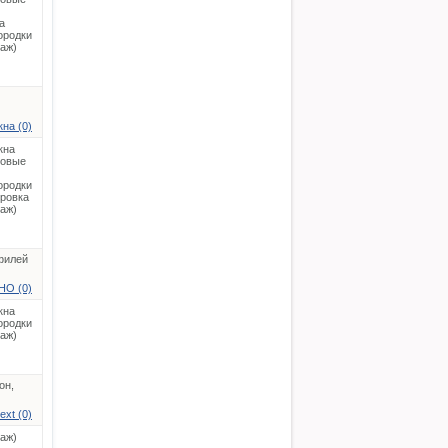
а
ородки
таж)
на (0)
кна
ковые
ородки
ировка
таж)
филей
НО (0)
кна
ородки
таж)
он,
ext (0)
таж)