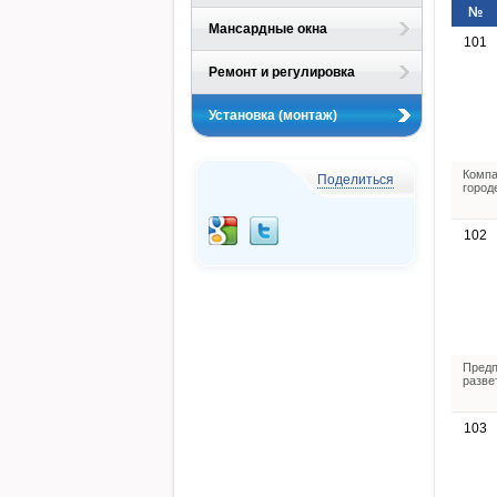
№
Мансардные окна
101
Ремонт и регулировка
Установка (монтаж)
Компа
Поделиться
город
102
Предп
разве
103