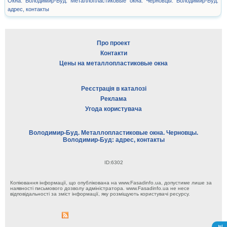
Окна. Володимир-Буд. Металлопластиковые окна. Черновцы. Володимир-Буд:
адрес, контакты
Про проект
Контакти
Цены на металлопластиковые окна
Реєстрація в каталозі
Реклама
Угода користувача
Володимир-Буд. Металлопластиковые окна. Черновцы.
Володимир-Буд: адрес, контакты
ID:6302
Копіювання інформації, що опублікована на www.Fasadinfo.ua, допустиме лише за
наявності письмового дозволу адміністратора. www.Fasadinfo.ua не несе
відповідальності за зміст інформації, яку розміщують користувачі ресурсу.