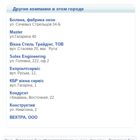
Другие компании в этом городе
Болена, фабрика окон
ул. Сечевых Стрельцов 34-Б
Master
ул.Гагарина 40
Вікна Стиль Трейдінг, ТОВ
вул. Стасюка 20, маг. `Рута`
Solex Engineering
ул. Головна, 222, оф.2
Екпріелтсервіс
вул. Руська, 12,
КБР вікна сервіс
вул. Гагаріна, 1
Кондусет
г.Кицмань, Восточная, 22
Конструктив
ул. Никитина, 2
ВЕКТРА, ООО