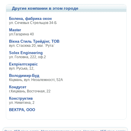
Другие компании в этом городе
Болена, фабрика окон
ул. Сечевых Стрельцов 34-Б
Master
ул.Гагарина 40
Вікна Стиль Трейдінг, ТОВ
вул. Стасюка 20, маг. `Рута`
Solex Engineering
ул. Головна, 222, оф.2
Екпріелтсервіс
вул. Руська, 12,
Володимир-Буд
Кіцмань, вул. Незалежності, 52А
Кондусет
г.Кицмань, Восточная, 22
Конструктив
ул. Никитина, 2
ВЕКТРА, ООО