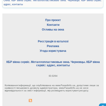
Окна. КБР вікна сервіс. Металлопластиковые окна. Черновцы. КБР вікна сервіс:
адрес, контакты
Про проект
Контакти
Отливы на окна
Реєстрація в каталозі
Реклама
Угода користувача
КБР вікна сервіс. Металлопластиковые окна. Черновцы. КБР вікна
сервіс: адрес, контакты
ID:3264
Копіювання інформації, що опублікована на www.Fasadinfo.ua, допустиме лише за
наявності письмового дозволу адміністратора. www.Fasadinfo.ua не несе
відповідальності за зміст інформації, яку розміщують користувачі ресурсу.