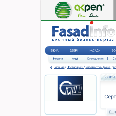
ВІКНА
ДВЕРІ
ФАСАДИ
ВО
Новини
Акції
Оголошення
Ст
/
/
Главная
Поставщики
Уплотнители (окна, дв
О КОМ
Серт
Под