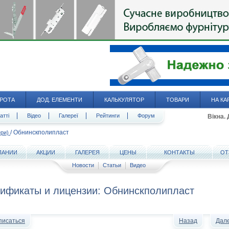
РОТА
ДОД. ЕЛЕМЕНТИ
КАЛЬКУЛЯТОР
ТОВАРИ
НА КА
атті
Відео
Галереї
Рейтинги
Форум
Вікна.
/
Обнинскполипласт
ери)
ПАНИИ
АКЦИИ
ГАЛЕРЕЯ
ЦЕНЫ
КОНТАКТЫ
ОТ
Новости
Статьи
Видео
ификаты и лицензии: Обнинскполипласт
писаться
Назад
Дал