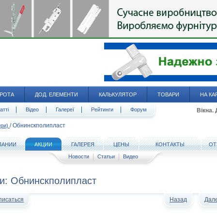
РОТА
ДОД. ЕЛЕМЕНТИ
КАЛЬКУЛЯТОР
ТОВАРИ
НА КА
атті
Відео
Галереї
Рейтинги
Форум
Вікна.
/
Обнинскполипласт
ери)
ПАНИИ
АКЦИИ
ГАЛЕРЕЯ
ЦЕНЫ
КОНТАКТЫ
ОТ
Новости
Статьи
Видео
и: Обнинскполипласт
писаться
Назад
Дал