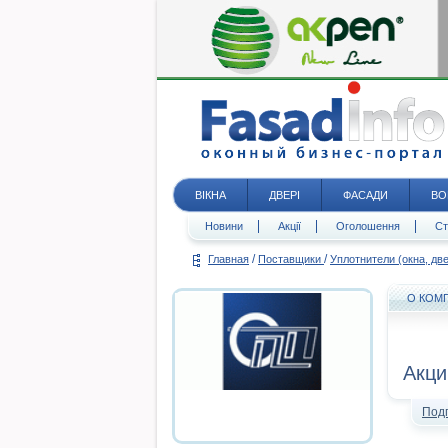
ВІКНА
ДВЕРІ
ФАСАДИ
ВО
Новини
Акції
Оголошення
Ст
/
/
Главная
Поставщики
Уплотнители (окна, дв
О КОМ
Акци
Под