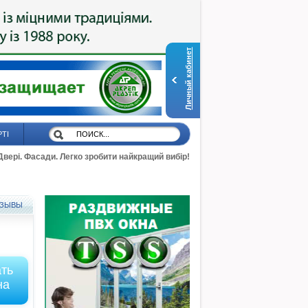
Личный кабинет
РТІ
 Двері. Фасади. Легко зробити найкращий вибір!
ЗЫВЫ
ать
на