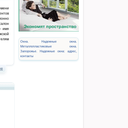
емени
ентов
лонно
салон
е имя
жской
телям
Окна. Надежные окна.
Металлопластиковые окна.
Запорожье. Надежные окна: адрес,
контакты
ее