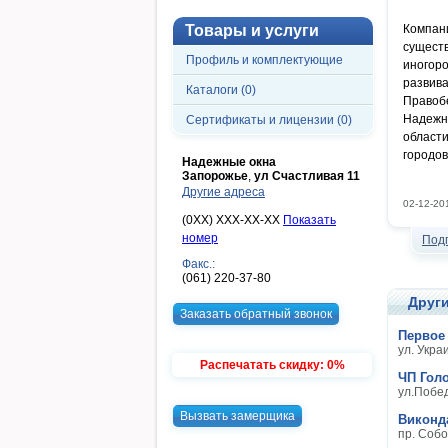
Товары и услуги
Компани
сущест
Профиль и комплектующие
иногор
разви
Каталоги (0)
Правоб
Надежн
Сертификаты и лицензии (0)
области
городов 
Надежные окна
Запорожье
,
ул Счастливая 11
Другие адреса
02-12-20
(0XX) XXX-XX-XX
Показать
номер
Под
Факс.:
(061) 220-37-80
Други
Заказать обратный звонок
Первое
ул. Укра
Распечатать скидку: 0%
ЧП Гол
ул.Побе
Вызвать замерщика
Виконд
пр. Соб