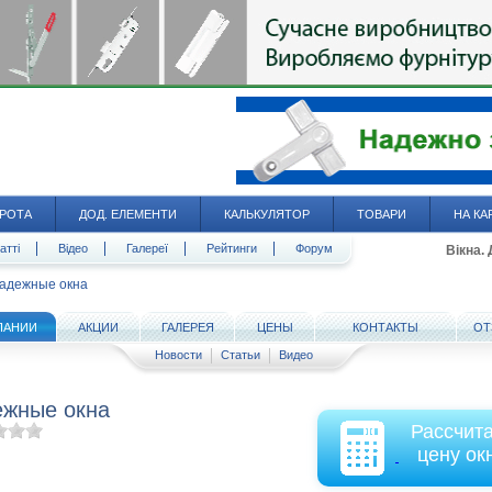
РОТА
ДОД. ЕЛЕМЕНТИ
КАЛЬКУЛЯТОР
ТОВАРИ
НА КА
атті
Відео
Галереї
Рейтинги
Форум
Вікна.
адежные окна
ПАНИИ
АКЦИИ
ГАЛЕРЕЯ
ЦЕНЫ
КОНТАКТЫ
ОТ
Новости
Статьи
Видео
жные окна
Рассчит
цену ок