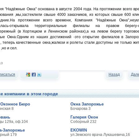
я "Надёжные Окна" основана в августе 2004 года. На протяжении всего вр
вования ,мы,застеклили свыше 4000 заказчиков, из которых свыше 600 кли
одние.На протяжении всего времени, Компания "Надёжные Окна",неук
валась-открывала территориальные филиалы на правом берегу-
ережный (в Хортицком и Ленинском районах),а на левом берегу торгово
ые Окна.Одним из наших достижений -это открытие филиалов в Запоро
, теперь качественные окна,жалюзи и ролеты стали доступны не только жи
,но и сел.
13
писаться
Назад
Дал
е компании в этом городе
 Оконное Бюро
Окна Запорожье
инская 8
Бочарова 3
овань
Галерея Окон
ды 129а, оф.104
Соборный 232
а-Запорожье
EKOWIN
орный 179
ул.Земского врача Лукашевича,16