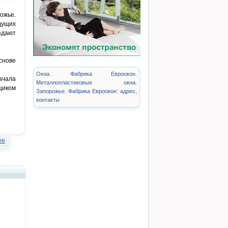
ожье.
дущих
здают
снове
Окна. Фабрика Евроокон.
ачала
Металлопластиковые окна.
щиком
Запорожье. Фабрика Евроокон: адрес,
контакты
ее