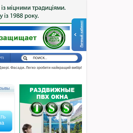
Личный кабинет
РТІ
 Двері. Фасади. Легко зробити найкращий вибір!
ЗЫВЫ
ать
на