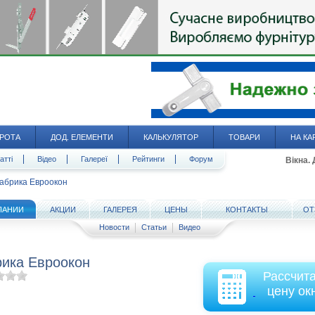
РОТА
ДОД. ЕЛЕМЕНТИ
КАЛЬКУЛЯТОР
ТОВАРИ
НА КА
атті
Відео
Галереї
Рейтинги
Форум
Вікна.
абрика Евроокон
ПАНИИ
АКЦИИ
ГАЛЕРЕЯ
ЦЕНЫ
КОНТАКТЫ
ОТ
Новости
Статьи
Видео
ика Евроокон
Рассчит
цену ок