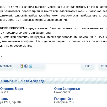
КА ЕВРООКОН» заняла высокое место на рынке пластиковых окон в Запор
ия занимается реализацией и монтажом пластиковых окон и балконов ве
одителей. Широкий выбор дизайна окон, возможность выбора цвета, со
ность делать интересные интерьерные решения.
РИКЕ ЕВРООКОН» представлены балконы и окна, изготавливаемые на о
ных профильных систем и фурнитуры
U, немецкий профиль, не нуждающийся в представлении. Компания REHAU н
одить оконный профиль ПВХ, одной из первых, и сейчас остается постав
дин на мировом рынке.
13
писаться
Назад
Дал
е компании в этом городе
 Оконное Бюро
Окна Запорожье
инская 8
Бочарова 3
овань
Галерея Окон
ды 129а, оф.104
Соборный 232