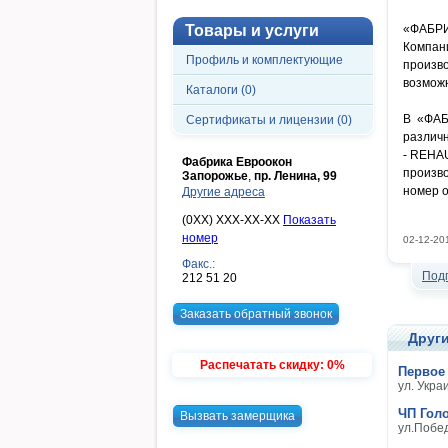
Товары и услуги
«ФАБРИ
Компан
Профиль и комплектующие
произв
возмож
Каталоги (0)
В «ФАБ
Сертификаты и лицензии (0)
различ
- REHA
Фабрика Евроокон
произв
Запорожье
,
пр. Ленина, 99
номер о
Другие адреса
(0XX) XXX-XX-XX
Показать
номер
02-12-20
Факс.:
Под
212 51 20
Заказать обратный звонок
Други
Распечатать скидку: 0%
Первое
ул. Укра
ЧП Гол
Вызвать замерщика
ул.Побе