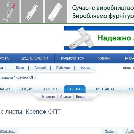
РОТА
ДОД. ЕЛЕМЕНТИ
КАЛЬКУЛЯТОР
ТОВАРИ
НА КА
атті
Відео
Галереї
Рейтинги
Форум
Вікна.
/
Крепеж ОПТ
атериалы
ПАНИИ
АКЦИИ
ГАЛЕРЕЯ
ЦЕНЫ
КОНТАКТЫ
ОТ
Новости
Статьи
Видео
с листы: Крепеж ОПТ
писаться
Назад
Дал