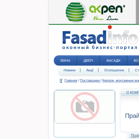
ВІКНА
ДВЕРІ
ФАСАДИ
ВО
Новини
Акції
Оголошення
Ст
/
/
Главная
Поставщики
Крепеж, монтажные м
О КОМ
Прай
Под