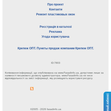
Про проект
Контакти
Ремонт пластиковых окон
Реєстрація в каталозі
Реклама
Угода користувача
Крепеж ОПТ. Пункты продаж компании Крепеж ОПТ.
ID:7803
Копіювання інформації, що опублікована на www.Fasadinfo.ua, допустиме лише за
наявності письмового дозволу адміністратора. www.Fasadinfo.ua не несе
відповідальності за зміст інформації, яку розміщують користувачі ресурсу.
Личный кабинет
©2005 - 2026 fasadinfo.ua