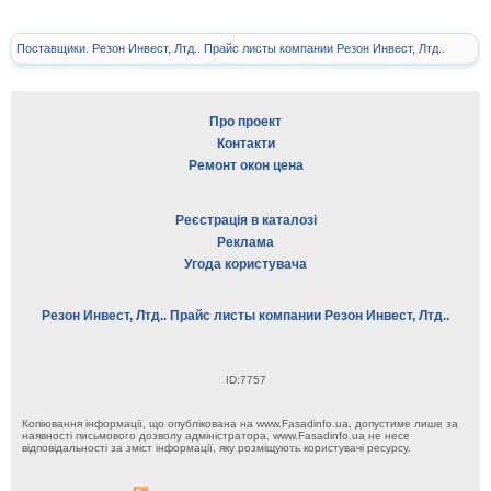
Поставщики. Резон Инвест, Лтд.. Прайс листы компании Резон Инвест, Лтд..
Про проект
Контакти
Ремонт окон цена
Реєстрація в каталозі
Реклама
Угода користувача
Резон Инвест, Лтд.. Прайс листы компании Резон Инвест, Лтд..
ID:7757
Копіювання інформації, що опублікована на www.Fasadinfo.ua, допустиме лише за
наявності письмового дозволу адміністратора. www.Fasadinfo.ua не несе
відповідальності за зміст інформації, яку розміщують користувачі ресурсу.