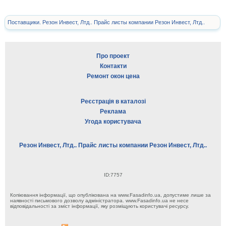
Поставщики. Резон Инвест, Лтд.. Прайс листы компании Резон Инвест, Лтд..
Про проект
Контакти
Ремонт окон цена
Реєстрація в каталозі
Реклама
Угода користувача
Резон Инвест, Лтд.. Прайс листы компании Резон Инвест, Лтд..
ID:7757
Копіювання інформації, що опублікована на www.Fasadinfo.ua, допустиме лише за
наявності письмового дозволу адміністратора. www.Fasadinfo.ua не несе
відповідальності за зміст інформації, яку розміщують користувачі ресурсу.