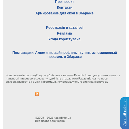
Про проект
Контакти
Армирование для окон в Збараже
Реєстрація в каталозі
Реклама
Угода користувача
Поставщики. Алюминиевый профиль - купить алюминиевый
профиль в Збараже
Копіювання інформації, що опублікована на www.Fasadinfo.ua, допустиме лише за
наявності письмового дозволу адміністратора. www.Fasadinfo.ua не несе
відповідальності за зміст інформації, яку розміщують користувачі ресурсу.
Личный кабинет
©2005 - 2026 fasadinfo.ua
Все права защищены