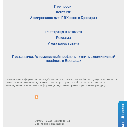
Про проект
Контакти
Армирование для ПВХ окон в Броварах
Реєстрація в каталозі
Реклама
Угода користувача
Поставщики. Алюминиевый профиль - купить алюминиевый
профиль в Броварах
Копіювання інформації, що опублікована на www.Fasadinfo.ua, допустиме лише за
наявності письмового дозволу адміністратора. www.Fasadinfo.ua не несе
відповідальності за зміст інформації, яку розміщують користувачі ресурсу.
Личный кабинет
©2005 - 2026 fasadinfo.ua
Все права защищены