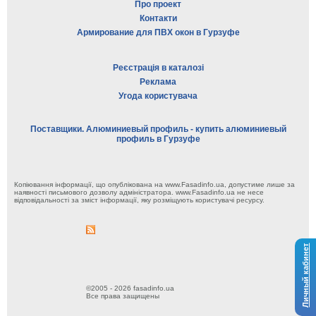
Про проект
Контакти
Армирование для ПВХ окон в Гурзуфе
Реєстрація в каталозі
Реклама
Угода користувача
Поставщики. Алюминиевый профиль - купить алюминиевый
профиль в Гурзуфе
Копіювання інформації, що опублікована на www.Fasadinfo.ua, допустиме лише за
наявності письмового дозволу адміністратора. www.Fasadinfo.ua не несе
відповідальності за зміст інформації, яку розміщують користувачі ресурсу.
Личный кабинет
©2005 - 2026 fasadinfo.ua
Все права защищены