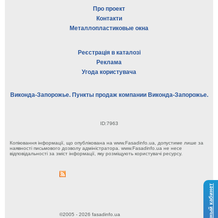
Про проект
Контакти
Металлопластиковые окна
Реєстрація в каталозі
Реклама
Угода користувача
Виконда-Запорожье. Пункты продаж компании Виконда-Запорожье.
ID:7963
Копіювання інформації, що опублікована на www.Fasadinfo.ua, допустиме лише за
наявності письмового дозволу адміністратора. www.Fasadinfo.ua не несе
відповідальності за зміст інформації, яку розміщують користувачі ресурсу.
Личный кабинет
©2005 - 2026 fasadinfo.ua