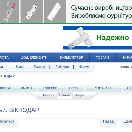
РОТА
ДОД. ЕЛЕМЕНТИ
КАЛЬКУЛЯТОР
ТОВАРИ
НА КА
атті
Відео
Галереї
Рейтинги
Форум
Вікна.
ІКНОДАР
ПАНИИ
АКЦИИ
ГАЛЕРЕЯ
ЦЕНЫ
КОНТАКТЫ
ОТ
Новости
Статьи
Видео
ьи: ВІКНОДАР
писаться
Назад
Дал