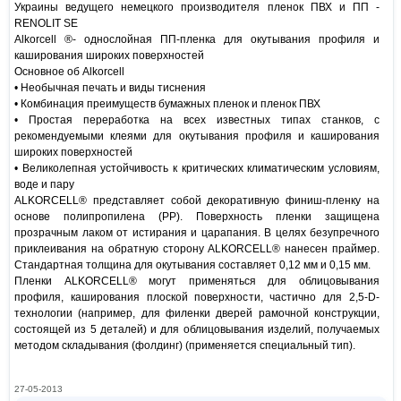
Украины ведущего немецкого производителя пленок ПВХ и ПП -
RENOLIT SE
Alkorcell ®- однослойная ПП-пленка для окутывания профиля и
каширования широких поверхностей
Основное об Alkorcell
• Необычная печать и виды тиснения
• Комбинация преимуществ бумажных пленок и пленок ПВХ
• Простая переработка на всех известных типах станков, с
рекомендуемыми клеями для окутывания профиля и каширования
широких поверхностей
• Великолепная устойчивость к критических климатическим условиям,
воде и пару
ALKORCELL® представляет собой декоративную финиш-пленку на
основе полипропилена (PP). Поверхность пленки защищена
прозрачным лаком от истирания и царапания. В целях безупречного
приклеивания на обратную сторону ALKORCELL® нанесен праймер.
Стандартная толщина для окутывания составляет 0,12 мм и 0,15 мм.
Пленки ALKORCELL® могут применяться для облицовывания
профиля, каширования плоской поверхности, частично для 2,5-D-
технологии (например, для филенки дверей рамочной конструкции,
состоящей из 5 деталей) и для облицовывания изделий, получаемых
методом складывания (фолдинг) (применяется специальный тип).
27-05-2013