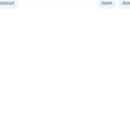
писаться
Назад
Дал