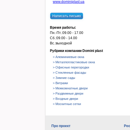
www.dominiplast.ua
Написать письмо
Время работы:
Пн.-Пт.:
09.00 - 17.00
Сб.:
09.00 - 14.00
Вс.:
выходной
Рубрики компании Domini plast
> Алюминиевые окна
> Металлопластиковые окна
> Офисные перегородки
> Стеклянные фасады
> Зимние сады
> Витражи
> Межкомнатные двери
> Раздвижные двери
> Входные двери
> Москитные сетки
Про проект
Реє