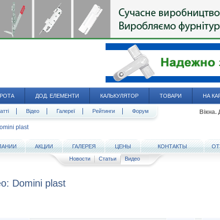
РОТА
ДОД. ЕЛЕМЕНТИ
КАЛЬКУЛЯТОР
ТОВАРИ
НА КА
атті
Відео
Галереї
Рейтинги
Форум
Вікна.
omini plast
ПАНИИ
АКЦИИ
ГАЛЕРЕЯ
ЦЕНЫ
КОНТАКТЫ
ОТ
Новости
Статьи
Видео
о: Domini plast