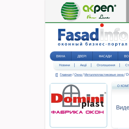
ВІКНА
ДВЕРІ
ФАСАДИ
ВО
Новини
Акції
Оголошення
Ст
/
/
/
D
Главная
Окна
Металлопластиковые окна
О КОМ
Виде