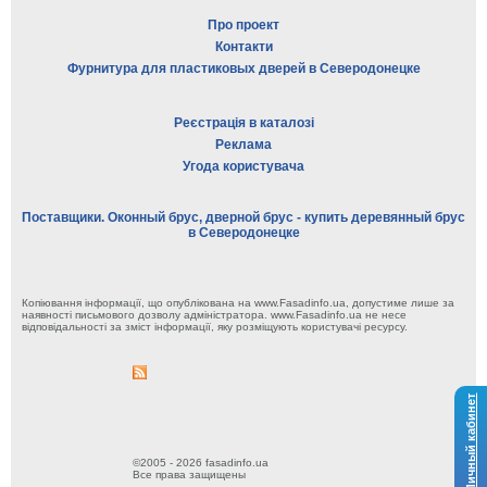
Про проект
Контакти
Фурнитура для пластиковых дверей в Северодонецке
Реєстрація в каталозі
Реклама
Угода користувача
Поставщики. Оконный брус, дверной брус - купить деревянный брус
в Северодонецке
Копіювання інформації, що опублікована на www.Fasadinfo.ua, допустиме лише за
наявності письмового дозволу адміністратора. www.Fasadinfo.ua не несе
відповідальності за зміст інформації, яку розміщують користувачі ресурсу.
Личный кабинет
©2005 - 2026 fasadinfo.ua
Все права защищены