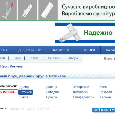
РОТА
ДОД. ЕЛЕМЕНТИ
КАЛЬКУЛЯТОР
ТОВАРИ
НА КА
атті
Відео
Галереї
Рейтинги
Форум
Вікна.
/
Летичев
й брус
ный брус, дверной брус в Летичеве.
те регион:
Днепр
Донецк
Запорожье
Киев
ие регионы
Летичев
Ливадия
Лисичанск
Лозовая
Львов
Одесса
Симферополь
Харьков
вать:
название
дата
рейтинг