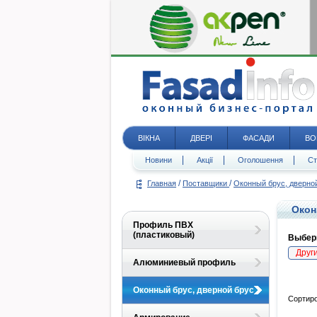
ВІКНА
ДВЕРІ
ФАСАДИ
ВО
Новини
Акції
Оголошення
Ст
/
/
Главная
Поставщики
Оконный брус, дверно
Окон
Профиль ПВХ
(пластиковый)
Выбери
Друг
Алюминиевый профиль
Оконный брус, дверной брус
Сортиро