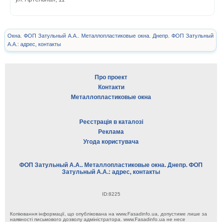
Окна. ФОП Затульный А.А.. Металлопластиковые окна. Днепр. ФОП Затульный
А.А.: адрес, контакты
Про проект
Контакти
Металлопластиковые окна
Реєстрація в каталозі
Реклама
Угода користувача
ФОП Затульный А.А.. Металлопластиковые окна. Днепр. ФОП
Затульный А.А.: адрес, контакты
ID:8225
Копіювання інформації, що опублікована на www.Fasadinfo.ua, допустиме лише за
наявності письмового дозволу адміністратора. www.Fasadinfo.ua не несе