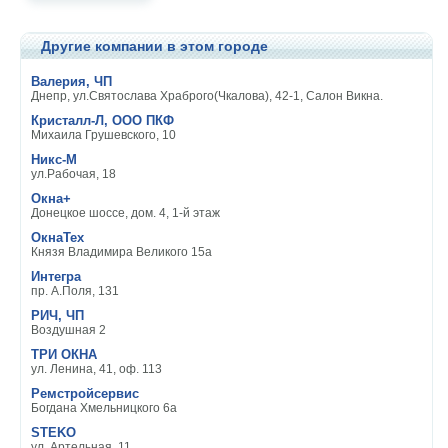
Другие компании в этом городе
Валерия, ЧП
Днепр, ул.Святослава Храброго(Чкалова), 42-1, Салон Викна.
Кристалл-Л, ООО ПКФ
Михаила Грушевского, 10
Никс-М
ул.Рабочая, 18
Окна+
Донецкое шоссе, дом. 4, 1-й этаж
ОкнаТех
Князя Владимира Великого 15а
Интегра
пр. А.Поля, 131
РИЧ, ЧП
Воздушная 2
ТРИ ОКНА
ул. Ленина, 41, оф. 113
Ремстройсервис
Богдана Хмельницкого 6а
STEKO
ул. Артельная, 11