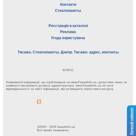
Контакти
Стеклопакеты
Реєстрація в каталозі
Реклама
Угода користувача
Тисаже. Стеклопакеты. Днепр. Тисаже: адрес, контакты
ID:8031
Копіювання інформації, що опублікована на www.Fasadinfo.ua, допустиме лише за
наявності письмового дозволу адміністратора. www.Fasadinfo.ua не несе
відповідальності за зміст інформації, яку розміщують користувачі ресурсу.
Личный кабинет
©2005 - 2026 fasadinfo.ua
Все права защищены