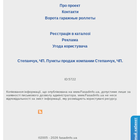
Про проект
Контакти
Ворота гаражные роллеты
Реєстрація в каталозі
Реклама
Угода користувача
Степанчук, ЧП. Пункты продаж компании Степанчук, ЧП.
ID:5722
Копіювання інформації, що опублікована на www.Fasadinfo.ua, допустиме лише за
наявності письмового дозволу адміністратора. www.Fasadinfo.ua не несе
відповідальності за зміст інформації, яку розміщують користувачі ресурсу.
Личный кабинет
©2005 - 2026 fasadinfo.ua