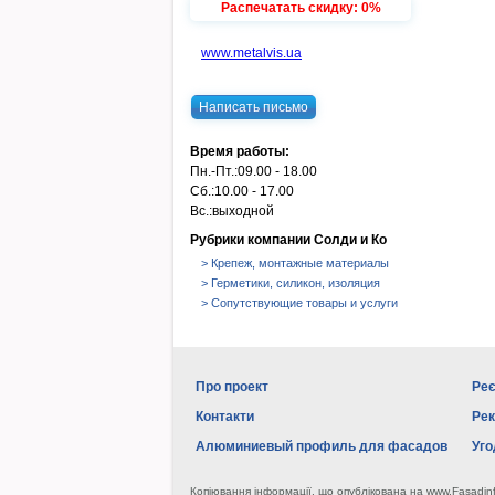
Распечатать скидку: 0%
www.metalvis.ua
Написать письмо
Время работы:
Пн.-Пт.:
09.00 - 18.00
Сб.:
10.00 - 17.00
Вс.:
выходной
Рубрики компании Солди и Ко
> Крепеж, монтажные материалы
> Герметики, силикон, изоляция
> Сопутствующие товары и услуги
Про проект
Реє
Контакти
Ре
Алюминиевый профиль для фасадов
Уго
Копіювання інформації, що опублікована на www.Fasadin