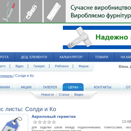
РОТА
ДОД. ЕЛЕМЕНТИ
КАЛЬКУЛЯТОР
ТОВАРИ
НА КА
атті
Відео
Галереї
Рейтинги
Форум
Вікна.
/
Солди и Ко
атериалы
ПАНИИ
АКЦИИ
ГАЛЕРЕЯ
ЦЕНЫ
КОНТАКТЫ
ОТ
Новости
Статьи
Видео
с листы: Солди и Ко
Акриловый герметик
13-0
для заделки швов между подоконниками, плинтусами, ок
блоками, для заполнения трещин