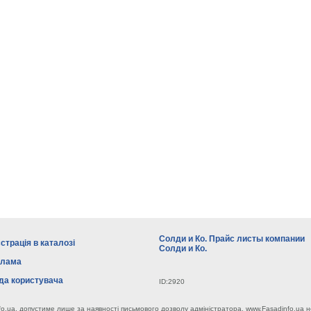
Солди и Ко. Прайс листы компании
страція в каталозі
Солди и Ко.
клама
да користувача
ID:2920
fo.ua, допустиме лише за наявності письмового дозволу адміністратора. www.Fasadinfo.ua н