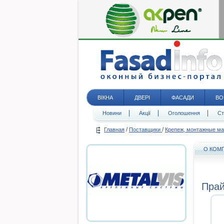
ВІКНА
ДВЕРІ
ФАСАДИ
ВО
Новини
Акції
Оголошення
Ст
/
/
Главная
Поставщики
Крепеж, монтажные м
О КОМ
Прай