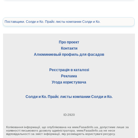
Поставщики. Солди и Ко. Прайс листы компании Солди и Ко.
Про проект
Контакти
Алюминиевый профиль для фасадов
Реєстрація в каталозі
Реклама
Угода користувача
Солди и Ко. Прайс листы компании Солди и Ко.
ID:2920
Копіювання інформації, що опублікована на www.Fasadinfo.ua, допустиме лише за
наявності письмового дозволу адміністратора. www.Fasadinfo.ua не несе
відповідальності за зміст інформації, яку розміщують користувачі ресурсу.