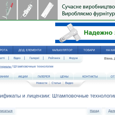
РОТА
ДОД. ЕЛЕМЕНТИ
КАЛЬКУЛЯТОР
ТОВАРИ
НА КА
атті
Відео
Галереї
Рейтинги
Форум
Вікна.
/
Штамповочные технологии
атериалы
ПАНИИ
АКЦИИ
ГАЛЕРЕЯ
ЦЕНЫ
КОНТАКТЫ
ОТ
Новости
Статьи
Видео
ификаты и лицензии: Штамповочные технологи
писаться
Назад
Дал