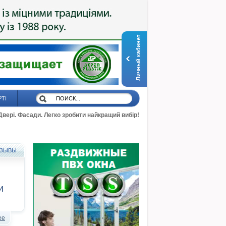
Личный кабинет
РТІ
 Двері. Фасади. Легко зробити найкращий вибір!
ЗЫВЫ
и
ее