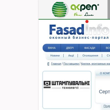
ВІКНА
ДВЕРІ
ФАСАДИ
ВО
Новини
Акції
Оголошення
Ст
/
/
Главная
Поставщики
Крепеж, монтажные м
О КОМ
Серт
Под