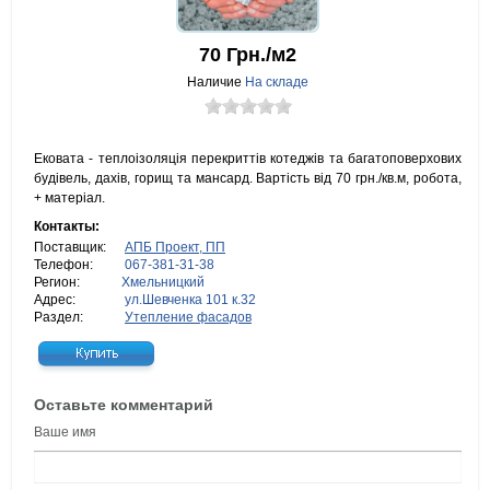
70
Грн./м2
Наличие
На складе
Ековата - теплоізоляція перекриттів котеджів та багатоповерхових
будівель, дахів, горищ та мансард. Вартість від 70 грн./кв.м, робота,
+ матеріал.
Контакты:
Поставщик:
АПБ Проект, ПП
Телефон:
067-381-31-38
Регион:
Хмельницкий
Адрес:
ул.Шевченка 101 к.32
Раздел:
Утепление фасадов
Оставьте комментарий
Ваше имя