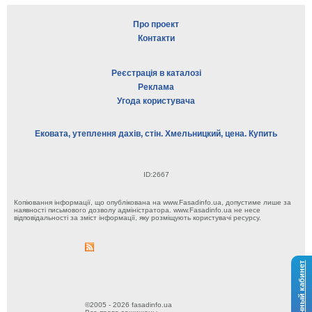
Про проект
Контакти
Реєстрація в каталозі
Реклама
Угода користувача
Ековата, утеплення дахів, стін. Хмельницкий, цена. Купить
ID:2667
Копіювання інформації, що опублікована на www.Fasadinfo.ua, допустиме лише за
наявності письмового дозволу адміністратора. www.Fasadinfo.ua не несе
відповідальності за зміст інформації, яку розміщують користувачі ресурсу.
Личный кабинет
©2005 - 2026 fasadinfo.ua