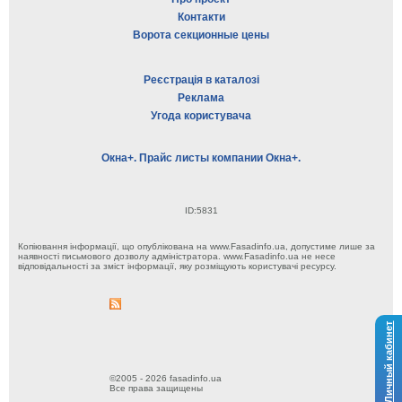
Контакти
Ворота секционные цены
Реєстрація в каталозі
Реклама
Угода користувача
Окна+. Прайс листы компании Окна+.
ID:5831
Копіювання інформації, що опублікована на www.Fasadinfo.ua, допустиме лише за
наявності письмового дозволу адміністратора. www.Fasadinfo.ua не несе
відповідальності за зміст інформації, яку розміщують користувачі ресурсу.
Личный кабинет
©2005 - 2026 fasadinfo.ua
Все права защищены