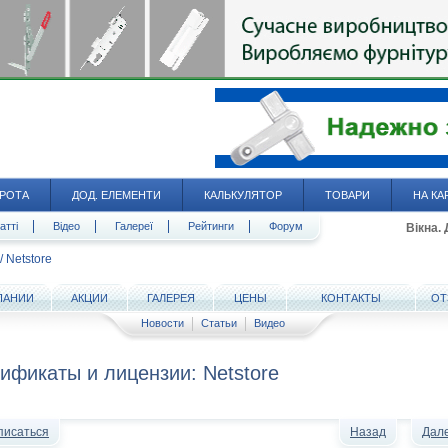
РОТА
ДОД. ЕЛЕМЕНТИ
КАЛЬКУЛЯТОР
ТОВАРИ
НА КА
атті
Відео
Галереї
Рейтинги
Форум
Вікна.
/
Netstore
ПАНИИ
АКЦИИ
ГАЛЕРЕЯ
ЦЕНЫ
КОНТАКТЫ
ОТ
Новости
Статьи
Видео
ификаты и лицензии: Netstore
писаться
Назад
Дал