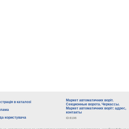
Маркет автоматичних воріт.
страція в каталозі
Секционные ворота. Черкассы.
Маркет автоматичних воріт: адрес,
клама
контакты
да користувача
ID:8196