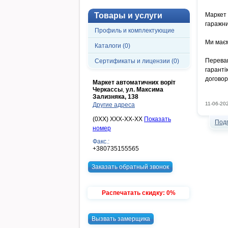
Товары и услуги
Маркет
гаражни
Профиль и комплектующие
Ми маєм
Каталоги (0)
Переваг
Сертификаты и лицензии (0)
гарант
договор
Маркет автоматичних воріт
Черкассы
,
ул. Максима
Зализняка, 138
11-06-20
Другие адреса
(0XX) XXX-XX-XX
Показать
Под
номер
Факс.:
+380735155565
Заказать обратный звонок
Распечатать скидку: 0%
Вызвать замерщика