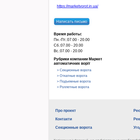
https://marketvorot.in.ua/
Написать письмо
Время работы:
Пн.-Пт.:
07.00 - 20.00
Сб.:
07.00 - 20.00
Вс.:
07.00 - 20.00
Рубрики компании Маркет
автоматичних воріт
> Секционные ворота
> Откатные ворота
> Подъемные ворота
> Роллетные ворота
Про проект
Реє
Контакти
Ре
Секционные ворота
Уго