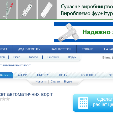
РОТА
ДОД. ЕЛЕМЕНТИ
КАЛЬКУЛЯТОР
ТОВАРИ
НА КА
атті
Відео
Галереї
Рейтинги
Форум
Вікна.
т автоматичних воріт
ПАНИИ
АКЦИИ
ГАЛЕРЕЯ
ЦЕНЫ
КОНТАКТЫ
ОТ
Новости
Статьи
Видео
ет автоматичних воріт
Сделат
расчет ц