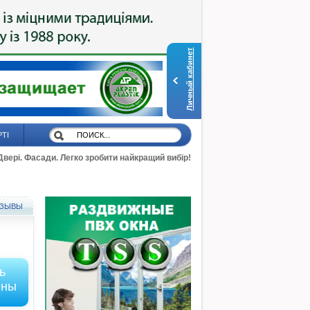
Личный кабинет
РТІ
 Двері. Фасади. Легко зробити найкращий вибір!
ЗЫВЫ
ь
ены