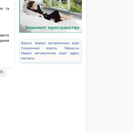
их та
муєте
дання
Ворота. Маркет автоматичних воріт.
Секционные ворота. Черкассы.
Маркет автоматичних воріт: адрес,
контакты
ее