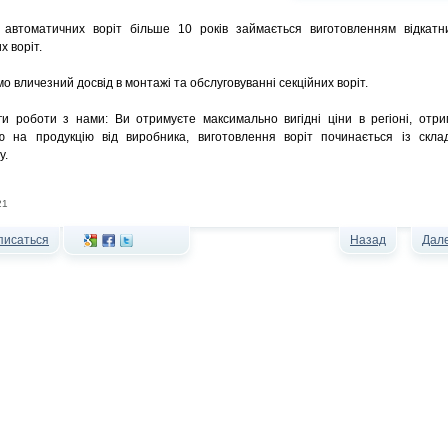
 автоматичних воріт більше 10 років займається виготовленням відкатн
х воріт.
о вличезний досвід в монтажі та обслуговуванні секційних воріт.
и роботи з нами: Ви отримуєте максимально вигідні ціни в регіоні, отри
ію на продукцію від виробника, виготовлення воріт починається із скла
у.
21
писаться
Назад
Дал