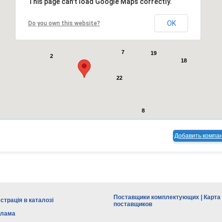
This page can't load Google Maps correctly.
99
OK
Do you own this website?
20
13
7
19
2
18
22
8
Добавить компа
Поставщики комплектующих | Карта
страція в каталозі
поставщиков
клама