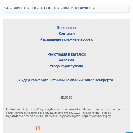
Окна. Лидер комфорта. Отзывы компании Лидер комфорта.
Про проект
Контакти
Распашные гаражные ворота
Реєстрація в каталозі
Реклама
Угода користувача
Лидер комфорта. Отзывы компании Лидер комфорта.
ID:5635
Копіювання інформації, що опублікована на www.Fasadinfo.ua, допустиме лише за
наявності письмового дозволу адміністратора. www.Fasadinfo.ua не несе
відповідальності за зміст інформації, яку розміщують користувачі ресурсу.