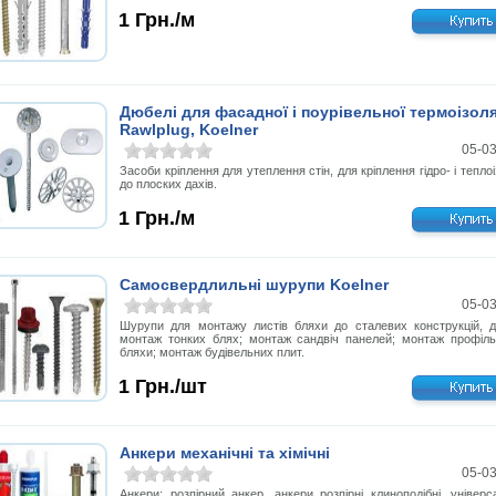
1
Грн./м
Дюбелі для фасадної і поурівельної термоізоля
Rawlplug, Koelner
05-0
Засоби кріплення для утеплення стін, для кріплення гідро- і теплоі
до плоских дахів.
1
Грн./м
Самосвердлильні шурупи Koelner
05-0
Шурупи для монтажу листів бляхи до сталевих конструкцій, д
монтаж тонких блях; монтаж сандвіч панелей; монтаж профіль
бляхи; монтаж будівельних плит.
1
Грн./шт
Анкери механічні та хімічні
05-0
Анкери: розпірний анкер, анкери розпірні клиноподібні, універ