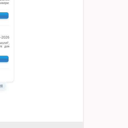
анкери:
3-2026
моллі",
лі для
ее