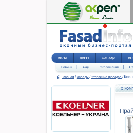
ВІКНА
ДВЕРІ
ФАСАДИ
ВО
Новини
Акції
Оголошення
Ст
/
/
/
Коел
Главная
Фасады
Утепление фасадов
О КОМ
Прай