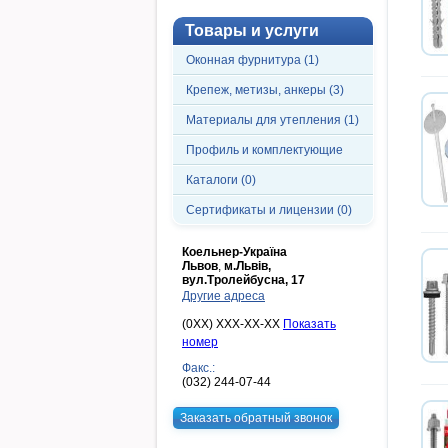
Товары и услуги
Оконная фурнитура (1)
Крепеж, метизы, анкеры (3)
Материалы для утепления (1)
Профиль и комплектующие
Каталоги (0)
Сертификаты и лицензии (0)
Коельнер-Україна
Львов
,
м.Львів,
вул.Тролейбусна, 17
Другие адреса
(0XX) XXX-XX-XX
Показать
номер
Факс.:
(032) 244-07-44
Заказать обратный звонок