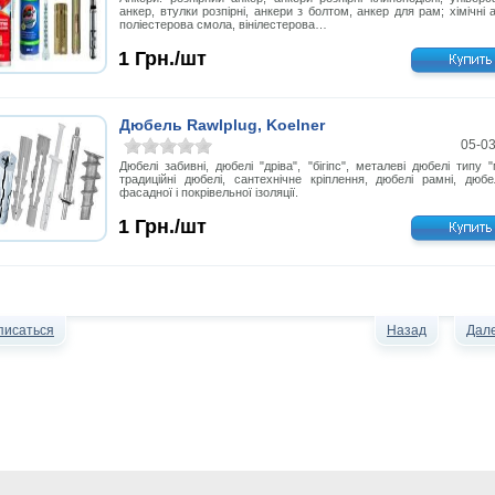
анкер, втулки розпірні, анкери з болтом, анкер для рам; хімічні 
поліестерова смола, вінілестерова…
1
Грн./шт
Дюбель Rawlplug, Koelner
05-0
Дюбелі забивні, дюбелі "дріва", "бігіпс", металеві дюбелі типу "
традиційні дюбелі, сантехнічне кріплення, дюбелі рамні, дюбе
фасадної і покрівельної ізоляції.
1
Грн./шт
писаться
Назад
Дал