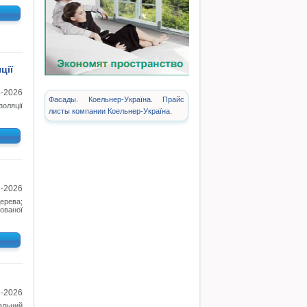
ції
3-2026
Фасады. Коельнер-Україна. Прайс
золяції
листы компании Коельнер-Україна.
3-2026
ерева;
ованої
3-2026
сальний