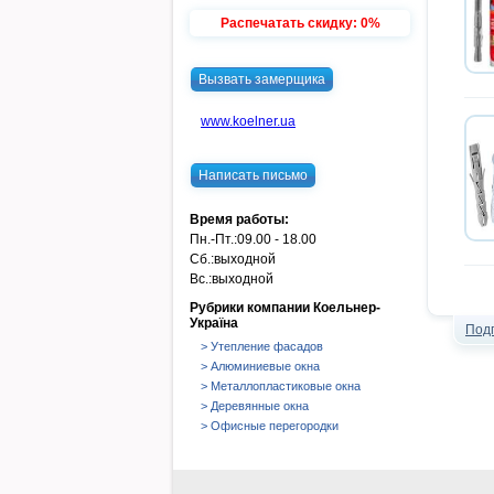
Распечатать скидку: 0%
Вызвать замерщика
www.koelner.ua
Написать письмо
Время работы:
Пн.-Пт.:
09.00 - 18.00
Сб.:
выходной
Вс.:
выходной
Рубрики компании Коельнер-
Україна
Под
> Утепление фасадов
> Алюминиевые окна
> Металлопластиковые окна
> Деревянные окна
> Офисные перегородки