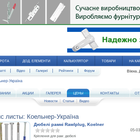
РОТА
ДОД. ЕЛЕМЕНТИ
КАЛЬКУЛЯТОР
ТОВАРИ
НА КА
атті
Відео
Галереї
Рейтинги
Форум
Вікна.
ьнер-Україна
ПАНИИ
АКЦИИ
ГАЛЕРЕЯ
ЦЕНЫ
КОНТАКТЫ
ОТ
Новости
Статьи
Видео
с листы: Коельнер-Україна
Дюбелі рамні Rawlplug, Koelner
05-0
Кріплення для рам: дюбелі