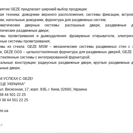
иятие GEZE предлагает широкий выбор продукции:
ная техника: доводчики верхнего расположения, системы фиксации, встро
ки, напольные доводчики, фурнитура для раздвижных систем;
оматические дверные системы: распашные двери, раздвижные д
пические раздвижные двери;
емы проветривания и дымоудаления: фрамужные открыватели, электрич
ные системы проветривания;
емы из стекла: GEZE MSW – механические системы раздвижных стен с 
ки, GEZE GGS – цельностеклянная фурнитура для раздвижных дверей, GEZE 
стеклянные системы с интегрированной фурнитурой;
иальные конструкции: радиусные раздвижные двери, круглые раздвижные д
ьные двери;
 УСПЕХА С GEZE!
ЕЦЕ УКРАИНА"
ул. Вискозная, 17, корп. 93Б, г. Киев, 02660, Украина
 38 44 501 22 25
0 38 44 501 22 25
ze.ua
17