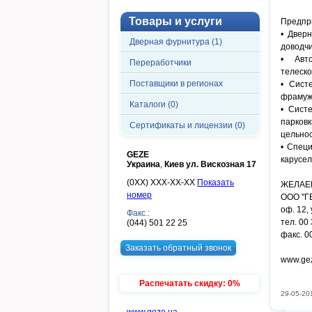
Товары и услуги
Предпр
• Двер
Дверная фурнитура (1)
доводчи
• Авт
Переработчики
телеско
Поставщики в регионах
• Сист
фрамуж
Каталоги (0)
• Сист
парков
Сертификаты и лицензии (0)
цельно
• Спец
GEZE
карусел
Украина
,
Киев ул. Вискозная 17
(0XX) XXX-XX-XX
Показать
ЖЕЛАЕМ
номер
ООО "Г
оф. 12, 
Факс.:
тел. 00
(044) 501 22 25
факс. 0
Заказать обратный звонок
www.ge
Распечатать скидку: 0%
29-05-20