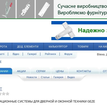
РОТА
ДОД. ЕЛЕМЕНТИ
КАЛЬКУЛЯТОР
ТОВАРИ
НА КА
атті
Відео
Галереї
Рейтинги
Форум
Вікна.
E
ПАНИИ
АКЦИИ
СЕРИИ
ЦЕНЫ
КОНТАКТЫ
ОТ
Новости
Статьи
Галерея
Видео
E
АЦИОННЫЕ СИСТЕМЫ ДЛЯ ДВЕРНОЙ И ОКОННОЙ ТЕХНИКИ GEZE