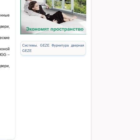
енные
вери,
еские
Системы. GEZE Фурнитура дверная
зоной
GEZE
IGG –
вери,