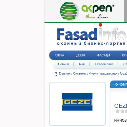
ВІКНА
ДВЕРІ
ФАСАДИ
ВО
Новини
Акції
Оголошення
Ст
/
/
/
GEZ
Главная
Системы
Фурнитура дверная
О КОМ
GEZ
ИННОВ