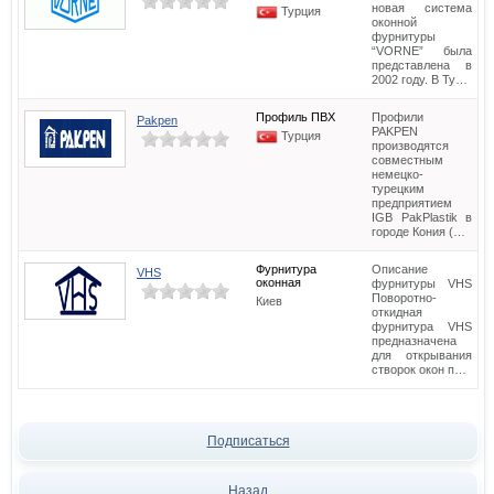
новая система
Турция
оконной
фурнитуры
“VORNE” была
представлена в
2002 году. В Ту…
Профиль ПВХ
Профили
Pakpen
PAKPEN
Турция
производятся
совместным
немецко-
турецким
предприятием
IGB PakPlastik в
городе Кония (…
Фурнитура
Описание
VHS
оконная
фурнитуры VHS
Поворотно-
Киев
откидная
фурнитура VHS
предназначена
для открывания
створок окон п…
Подписаться
Назад