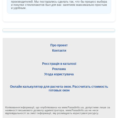
производителей. Мы постарались сделать так, что бы процесс выбора
и покупки стеклопакетов был для вас занятием максимально простым
и удобным.
Про проект
Контакти
Реєстрація в каталозі
Реклама
Угода користувача
Онлайн калькулятор для расчета окон. Рассчитать стоимость
готовых окон
Копіювання інформації, що опублікована на www.Fasadinfo.ua, допустиме лише за
наявності письмового дозволу адміністратора. www.Fasadinfo.ua не несе
відповідальності за зміст інформації, яку розміщують користувачі ресурсу.