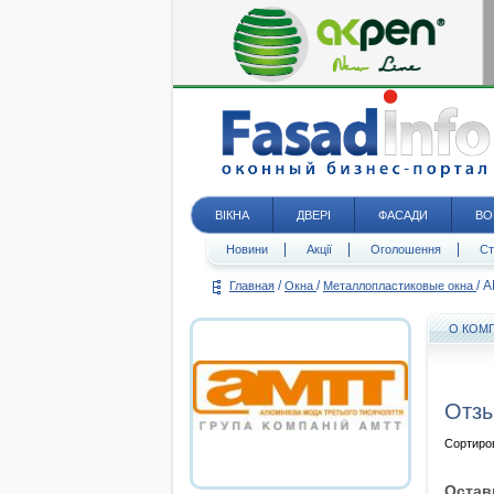
ВІКНА
ДВЕРІ
ФАСАДИ
ВО
Новини
Акції
Оголошення
Ст
/
/
/
А
Главная
Окна
Металлопластиковые окна
О КОМ
Отзы
Сортиро
Остав