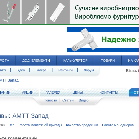
РОТА
ДОД. ЕЛЕМЕНТИ
КАЛЬКУЛЯТОР
ТОВАРИ
НА КА
атті
Відео
Галереї
Рейтинги
Форум
Вікна.
МТТ Запад
ПАНИИ
АКЦИИ
ГАЛЕРЕЯ
ЦЕНЫ
КОНТАКТЫ
ОТ
Новости
Статьи
Видео
вы: АМТТ Запад
вка:
Все
Работа монтажной бригады
Качество продукции
Работа менеджеров
ьте комментарий