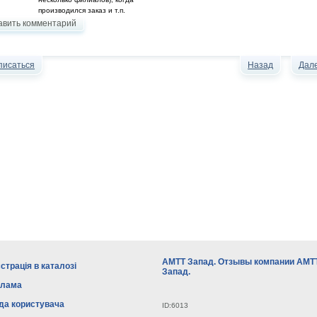
производился заказ и т.п.
авить комментарий
писаться
Назад
Дал
АМТТ Запад. Отзывы компании АМТ
страція в каталозі
Запад.
клама
да користувача
ID:6013