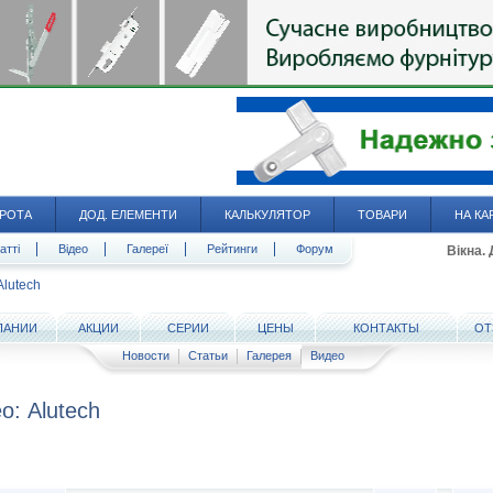
РОТА
ДОД. ЕЛЕМЕНТИ
КАЛЬКУЛЯТОР
ТОВАРИ
НА КА
атті
Відео
Галереї
Рейтинги
Форум
Вікна.
Alutech
ПАНИИ
АКЦИИ
СЕРИИ
ЦЕНЫ
КОНТАКТЫ
ОТ
Новости
Статьи
Галерея
Видео
о: Alutech