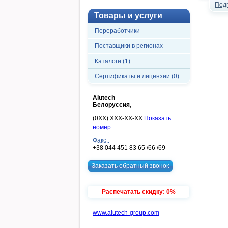
Под
Товары и услуги
Переработчики
Поставщики в регионах
Каталоги (1)
Сертификаты и лицензии (0)
Alutech
Белоруcсия
,
(0XX) XXX-XX-XX
Показать
номер
Факс.:
+38 044 451 83 65 /66 /69
Заказать обратный звонок
Распечатать скидку: 0%
www.alutech-group.com