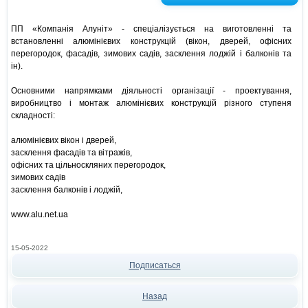
ПП «Компанія Алуніт» - спеціалізується на виготовленні та
встановленні алюмінієвих конструкцій (вікон, дверей, офісних
перегородок, фасадів, зимових садів, засклення лоджій і балконів та
ін).
Основними напрямками діяльності організації - проектування,
виробництво і монтаж алюмінієвих конструкцій різного ступеня
складності:
алюмінієвих вікон і дверей,
засклення фасадів та вітражів,
офісних та цільноскляних перегородок,
зимових садів
засклення балконів і лоджій,
www.alu.net.ua
15-05-2022
Подписаться
Назад