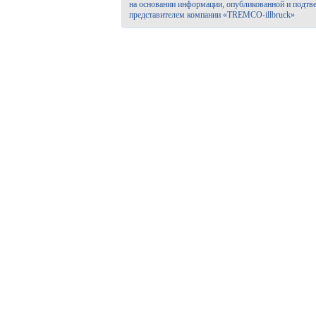
на основании информации, опубликованной и подтв
представителем компании «TREMCO-illbruck»